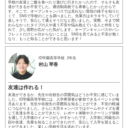
学校の友達とご飯を食べたり遊びに行きたかったので、そもそも友
達ができるか不安でした。通信制高校でも青春したかったからで
す。そこで、オープンキャンパスでは見れない普段の様子を知りた
くて、SNSで学校のことを調べました。先輩方はキラキラしていて
楽しそうで、安心して通えそうだなと思いました。実際、今まで関
わらなかったタイプの人や違う不安や悩み抱えている人と仲良くな
れて、少し視野が広がった気がします。オープンキャンパスやパン
フレットだけじゃ分からないことは、SNSを見てみると不安が無く
なり、もっと知ることができると思います！
ID学園高等学校
2年生
村山 琴香
友達は作れる！
友達ができるか、先生や在校生の雰囲気はどうか不安に感じていま
した。ID学園高等学校には、入学希望者が参加できるイベントが毎
月あります。先生や在校生の雰囲気を知ることができ、不安の軽減
につながりました。さらに大宮キャンパスではゲームやクイズを通
じて友達を作ることができたり、レポート体験やスクーリング体験
を通して入学後のイメージがしやすかったです。入学前に同級生の
顔や友達、先輩を知ることができたので、安心して入学を迎えるこ
とができました。楽しい学校生活を送れています。