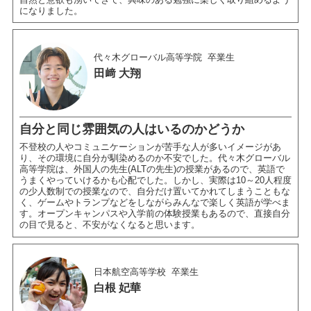
になりました。
代々木グローバル高等学院
卒業生
田﨑 大翔
自分と同じ雰囲気の人はいるのかどうか
不登校の人やコミュニケーションが苦手な人が多いイメージがあ
り、その環境に自分が馴染めるのか不安でした。代々木グローバル
高等学院は、外国人の先生(ALTの先生)の授業があるので、英語で
うまくやっていけるかも心配でした。しかし、実際は10～20人程度
の少人数制での授業なので、自分だけ置いてかれてしまうこともな
く、ゲームやトランプなどをしながらみんなで楽しく英語が学べま
す。オープンキャンパスや入学前の体験授業もあるので、直接自分
の目で見ると、不安がなくなると思います。
日本航空高等学校
卒業生
白根 妃華