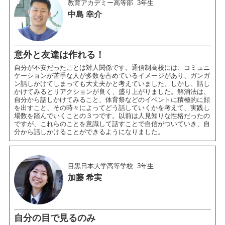
教育アカデミー高等部
3年生
中島 幸介
意外と友達は作れる！
自分が不安だったことは対人関係です。通信制高校には、コミュニ
ケーションが苦手な人が多数を占めているイメージがあり、ガンガ
ン話しかけてしまっても大丈夫かと考えていました。しかし、話し
かけてみるとリアクションが良く、盛り上がりました。解消法は、
自分から話しかけてみること、体育祭などのイベントに積極的に顔
を出すこと、その時々によってどう話していくかを考えて、実践し
場数を踏んでいくことの３つです。以前は人見知りな性格だったの
ですが、これらのことを意識して話すことで自信がついていき、自
分から話しかけることができるようになりました。
目黒日本大学高等学校
3年生
加藤 希実
自分の目で見るのみ