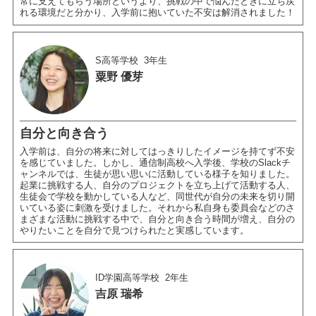
常に支えてもらう場所というより、挑戦の中で悩んだときに立ち戻
れる環境だと分かり、入学前に抱いていた不安は解消されました！
S高等学校
3年生
粟野 優芽
自分と向き合う
入学前は、自分の将来に対してはっきりしたイメージを持てず不安
を感じていました。しかし、通信制高校へ入学後、学校のSlackチ
ャンネルでは、生徒が思い思いに活動している様子を知りました。
起業に挑戦する人、自分のプロジェクトを立ち上げて活動する人、
生徒会で学校を動かしている人など、同世代が自分の未来を切り開
いている姿に刺激を受けました。それから私自身も委員会などのさ
まざまな活動に挑戦する中で、自分と向き合う時間が増え、自分の
やりたいことを自分で見つけられたと実感しています。
ID学園高等学校
2年生
吉原 瑞希