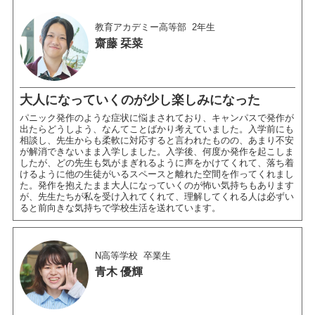
教育アカデミー高等部
2年生
齋藤 栞菜
大人になっていくのが少し楽しみになった
パニック発作のような症状に悩まされており、キャンパスで発作が
出たらどうしよう、なんてことばかり考えていました。入学前にも
相談し、先生からも柔軟に対応すると言われたものの、あまり不安
が解消できないまま入学しました。入学後、何度か発作を起こしま
したが、どの先生も気がまぎれるように声をかけてくれて、落ち着
けるように他の生徒がいるスペースと離れた空間を作ってくれまし
た。発作を抱えたまま大人になっていくのが怖い気持ちもあります
が、先生たちが私を受け入れてくれて、理解してくれる人は必ずい
ると前向きな気持ちで学校生活を送れています。
N高等学校
卒業生
青木 優輝