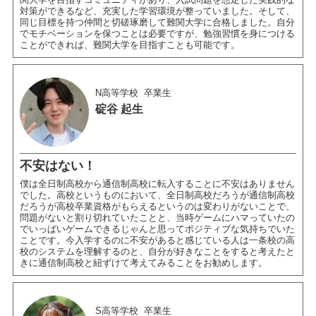
対策ができるなど、充実した学習環境が整っていました。そして、
同じ目標を持つ仲間と切磋琢磨して難関大学に合格しました。自分
でモチベーションを保つことは必要ですが、勉強習慣を身につける
ことができれば、難関大学を目指すことも可能です。
N高等学校
卒業生
碇谷 起生
不安はない！
僕は全日制高校から通信制高校に転入することに不安はありません
でした。高校というものにおいて、全日制高校だろうが通信制高校
だろうが高校卒業資格がもらえるというのは変わりがないことで、
問題がないと割り切れていたことと、当時ゲームにハマっていたの
でいっぱいゲームできるじゃんと思ってポジティブな気持ちでいた
ことです。今入学するのに不安があると感じている人は一条校の高
校のシステムを理解するのと、自分が好きなことをすると考えたと
きに通信制高校と紐ずけて考えてみることをお勧めします。
S高等学校
卒業生