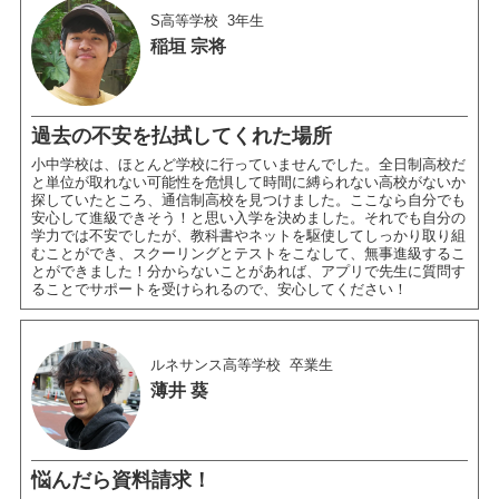
S高等学校
3年生
稲垣 宗将
過去の不安を払拭してくれた場所
小中学校は、ほとんど学校に行っていませんでした。全日制高校だ
と単位が取れない可能性を危惧して時間に縛られない高校がないか
探していたところ、通信制高校を見つけました。ここなら自分でも
安心して進級できそう！と思い入学を決めました。それでも自分の
学力では不安でしたが、教科書やネットを駆使してしっかり取り組
むことができ、スクーリングとテストをこなして、無事進級するこ
とができました！分からないことがあれば、アプリで先生に質問す
ることでサポートを受けられるので、安心してください！
ルネサンス高等学校
卒業生
薄井 葵
悩んだら資料請求！