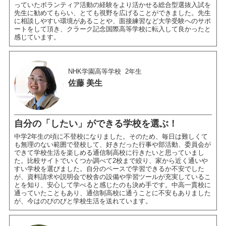
っていたボランティア活動の経験をより活かせる総合型選抜入試を
先生に勧めてもらい、とても視野を広げることができました。先生
に相談しやすい環境があることや、面接練習など大学受験へのサポ
ートをして頂き、クラーク記念国際高等学校に転入して良かったと
感じています。
NHK学園高等学校
2年生
佐藤 美生
自分の「したい」ができる学校を選ぶ！
中学2年生の頃に不登校になりました。そのため、毎日は難しくて
も無理のない範囲で登校して、好きだった行事や部活動、委員会が
できて学校生活を楽しめる通信制高校に行きたいと思っていまし
た。比較サイトでいくつか調べて2校まで絞り、家から近く通いや
すい学校を選びました。自分のペースで学習できるか不安でした
が、資料請求や説明会で校舎の設備や学習ツールが充実しているこ
とを知り、安心して学べると感じたのも決め手です。中高一貫校に
通っていたこともあり、通信制高校に通うことに不安もありました
が、今はのびのびと学校生活を送れています。