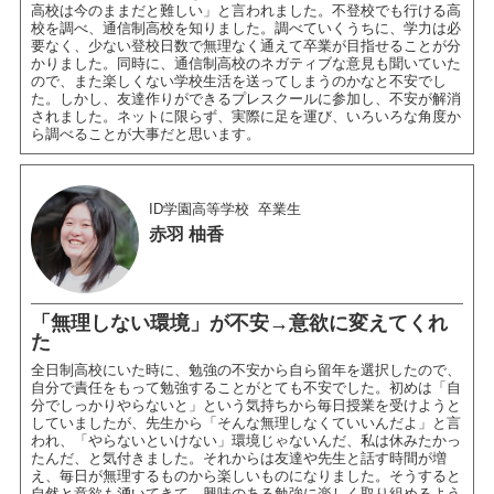
高校は今のままだと難しい」と言われました。不登校でも行ける高
校を調べ、通信制高校を知りました。調べていくうちに、学力は必
要なく、少ない登校日数で無理なく通えて卒業が目指せることが分
かりました。同時に、通信制高校のネガティブな意見も聞いていた
ので、また楽しくない学校生活を送ってしまうのかなと不安でし
た。しかし、友達作りができるプレスクールに参加し、不安が解消
されました。ネットに限らず、実際に足を運び、いろいろな角度か
ら調べることが大事だと思います。
ID学園高等学校
卒業生
赤羽 柚香
「無理しない環境」が不安→意欲に変えてくれ
た
全日制高校にいた時に、勉強の不安から自ら留年を選択したので、
自分で責任をもって勉強することがとても不安でした。初めは「自
分でしっかりやらないと」という気持ちから毎日授業を受けようと
していましたが、先生から「そんな無理しなくていいんだよ」と言
われ、「やらないといけない」環境じゃないんだ、私は休みたかっ
たんだ、と気付きました。それからは友達や先生と話す時間が増
え、毎日が無理するものから楽しいものになりました。そうすると
自然と意欲も湧いてきて、興味のある勉強に楽しく取り組めるよう