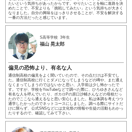
たいという気持ちがあったからです。やりたいことを軸に進路を決
めたことで、不安よりも「挑戦してみたい」という気持ちが大きく
なりました。自分の興味をはっきりさせることが、不安を解決する
一番の方法だったと感じています。
S高等学校
3年生
福山 晃太郎
偏見の恐怖より、有名な人
通信制高校の偏見をよく聞いていたので、その点だけは不安でし
た。通信制高校に行くとダメになってしまうなどの噂や、また通え
なくまってしまうのではないかと思い、入学前は少し怖かったで
す。ですが、学校をYouTubeなどで調べた際に、ひろゆきさんなど
有名な人を呼んでいたり、ボカロPの原口沙輔さんなどの母校だっ
たのでここなら通えるなと思い安心しました。私は体調を考えつつ
通学したかったのでネットコースにしました。調べる際にサイトだ
けに限らず、公式SNSなどには文化祭の情報や生徒の活動もわかっ
たりするので、確認してみて下さい。