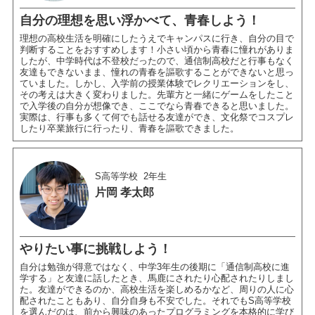
自分の理想を思い浮かべて、青春しよう！
理想の高校生活を明確にしたうえでキャンパスに行き、自分の目で
判断することをおすすめします！小さい頃から青春に憧れがありま
したが、中学時代は不登校だったので、通信制高校だと行事もなく
友達もできないまま、憧れの青春を謳歌することができないと思っ
ていました。しかし、入学前の授業体験でレクリエーションをし、
その考えは大きく変わりました。先輩方と一緒にゲームをしたこと
で入学後の自分が想像でき、ここでなら青春できると思いました。
実際は、行事も多くて何でも話せる友達ができ、文化祭でコスプレ
したり卒業旅行に行ったり、青春を謳歌できました。
S高等学校
2年生
片岡 孝太郎
やりたい事に挑戦しよう！
自分は勉強が得意ではなく、中学3年生の後期に「通信制高校に進
学する」と友達に話したとき、馬鹿にされたり心配されたりしまし
た。友達ができるのか、高校生活を楽しめるかなど、周りの人に心
配されたこともあり、自分自身も不安でした。それでもS高等学校
を選んだのは、前から興味のあったプログラミングを本格的に学び