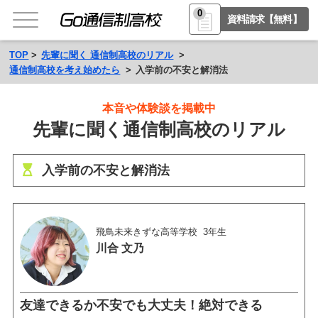
0
資料請求【無料】
TOP
先輩に聞く 通信制高校のリアル
通信制高校を考え始めたら
入学前の不安と解消法
本音や体験談を掲載中
先輩に聞く通信制高校のリアル
入学前の不安と解消法
飛鳥未来きずな高等学校
3年生
川合 文乃
友達できるか不安でも大丈夫！絶対できる