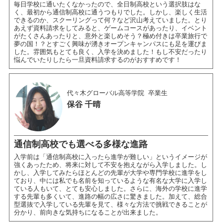
毎日学校に通いたくなかったので、全日制高校という選択肢はな
く、最初から通信制高校に通うつもりでした。しかし、楽しく生活
できるのか、スクーリングって何？など沢山考えていました。とり
あえず資料請求をしてみると、ゲームコースがあったり、イベント
がたくさんあったりと、意外と楽しめそう？極め付きは卒業旅行で
夢の国！？とすごく興味が湧きオープンキャンパスにも足を運びま
した。雰囲気もとても良く、入学を決めました！もし不安だったり
悩んでいたりしたら一旦資料請求するのがおすすめです！
代々木グローバル高等学院
卒業生
保谷 千晴
通信制高校でも選べる多様な進路
入学前は「通信制高校に入ったら進学が難しい」というイメージが
強くあったため、将来に対して不安を抱えながら入学しました。し
かし、入学してみたらほとんどの先輩が大学や専門学校に進学をし
ており、中には私でも名前を知っているような有名な大学に入学し
ている人もいて、とても安心しました。さらに、海外の学校に進学
する先輩も多くいて、進路の幅の広さに驚きました。加えて、総合
型選抜で入学している先輩を見て、様々な方法で挑戦できることが
分かり、前向きな気持ちになることが出来ました。