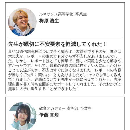
ルネサンス高等学校
卒業生
梅原 浩生
先生が親切に不安要素を軽減してくれた！
最初は通信制高校について全く知らず、友達ができるのか、進路は
大丈夫か、レポートの進め方も分からず不安しかありませんでし
た。しかし、レポートはとても簡単で、難しい問題も少なく解きや
すかったです。そして、最初の講義の時に席が近い人に話しかけた
ことで友達ができ、不安はすぐに無くなりました！レポートの内容
が難しくて先生に聞いたこともありましたが、いつでも優しく教え
てくれました。進路についても先生が一緒に考えてくれたし、志望
理由書を書く時も全面的にサポートしてくれました。そのおかげで
無事に大学に進学することができました！
教育アカデミー 高等部
卒業生
伊藤 真歩