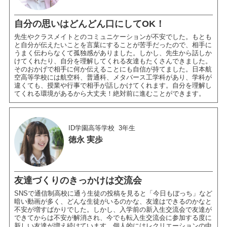
自分の思いはどんどん口にしてOK！
先生やクラスメイトとのコミュニケーションが不安でした。もとも
と自分が伝えたいことを言葉にすることが苦手だったので、相手に
うまく伝わらなくて孤独感がありました。しかし、先生から話しか
けてくれたり、自分を理解してくれる友達もたくさんできました。
そのおかげで相手に何か伝えることにも自信が持てました。日本航
空高等学校には航空科、普通科、メタバース工学科があり、学科が
違くても、授業や行事で相手が話しかけてくれます。自分を理解し
てくれる環境があるから大丈夫！絶対前に進むことができます。
ID学園高等学校
3年生
徳永 実歩
友達づくりのきっかけは交流会
SNSで通信制高校に通う生徒の投稿を見ると「今日もぼっち」など
暗い動画が多く、どんな生徒がいるのかな、友達はできるのかなと
不安が増すばかりでした。しかし、入学前の新入生交流会で友達が
できてからは不安が解消され、今でも転入生交流会に参加する度に
新しい友達が増え続けています。個人的にはレクリエーションの中