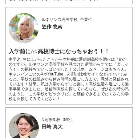
ルネサンス高等学校
卒業生
笠作 悠南
入学前に○○高校博士になっちゃおう！！
中学3年生に上がったころから本格的に通信制高校を調べはじめた
のですが、ルネサンス高等学校を見つけた瞬間からすでに「楽しそ
う！」の気持ちでいっぱいでした！公式ホームページはもちろん、
キャンパスごとのXやYouTube、外部の比較サイトなどのぞいてみ
ると、学校の仕組みから休み時間の過ごし方まで、意外と発信され
ています！結果、私は入学からずっと楽しく高校生活を過ごして無
事卒業できました。通信制高校を探しているなら、ぜひあの時の私
のように「この学校がピッタリだ」と確信できるまでたくさんの学
校を比較してみてください！
N高等学校
3年生
田崎 真大