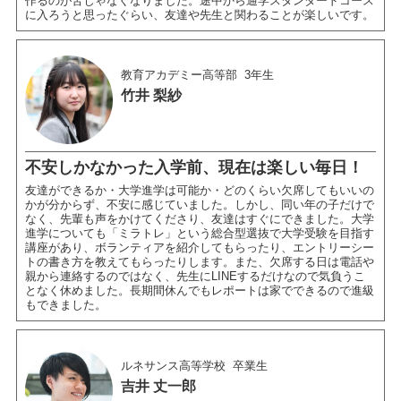
作るのが苦じゃなくなりました。途中から通学スタンダードコース
に入ろうと思ったぐらい、友達や先生と関わることが楽しいです。
教育アカデミー高等部
3年生
竹井 梨紗
不安しかなかった入学前、現在は楽しい毎日！
友達ができるか・大学進学は可能か・どのくらい欠席してもいいの
かが分からず、不安に感じていました。しかし、同い年の子だけで
なく、先輩も声をかけてくださり、友達はすぐにできました。大学
進学についても「ミラトレ」という総合型選抜で大学受験を目指す
講座があり、ボランティアを紹介してもらったり、エントリーシー
トの書き方を教えてもらったりします。また、欠席する日は電話や
親から連絡するのではなく、先生にLINEするだけなので気負うこ
となく休めました。長期間休んでもレポートは家でできるので進級
もできました。
ルネサンス高等学校
卒業生
吉井 丈一郎