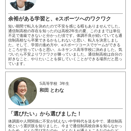
余裕がある学習と、eスポーツへのワクワク
短い期間で転入を決めたので不安を感じる暇もありませんでした。
通信制高校の存在を知ったのは高校2年生の夏、このままでは単位
不足で進級できないと分かった頃です。体調不良が続いていても通
信制高校なら卒業できるかもしれないと思い、転入を決意しまし
た。そして、学習の進め方や、eスポーツコースでゲームができる
ところが合っていると思い、ルネサンス高等学校に決めました。気
づいたら不安よりワクワクが勝っていました。通信制高校は自分の
好きなこと、やりたいことを探していくことができる場所だと思っ
ています。
S高等学校
3年生
和田 とわな
「選びたい」から選びました！
体調面や人間関係に不安が拭えない中学時代を送る中で、通信制高
校という選択肢を知りました。今まで通信制高校自体を知らなかっ
たため、どんな学び方なのか、どんな人が通うところなのかなど、