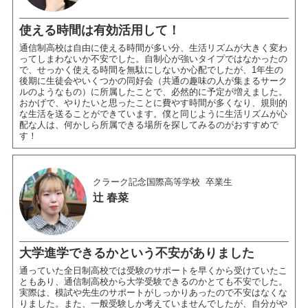
使える時間は有効活用して！
通信制高校は自由に使える時間が多い分、生活リズムが大きく変わ
ってしまわないか不安でした。自制心が強いタイプではなかったの
で、せっかく使える時間を無駄にしないか心配でしたが、1年生の
後期に生徒会やいくつかの同好会（共通の趣味の人が集まるサーク
ルのようなもの）に所属したことで、必然的に予定が増えました。
おかげで、やりたいと思ったことに費やす時間が多くなり、規則的
な生活を送ることができています。僕と同じように生活リズムが心
配な人は、何かしら所属できる場所を探してみるのがおすすめで
す！
クラーク記念国際高等学校
卒業生
辻 春菜
大学進学できるかという不安がありました
通っていた全日制高校では受験のサポートを早くから受けていたこ
ともあり、通信制高校から大学受験できるのかとても不安でした。
実際は、模試や先生のサポートがしっかりあったので不安はなくな
りました。また、一般受験しか考えていませんでしたが、自分がや