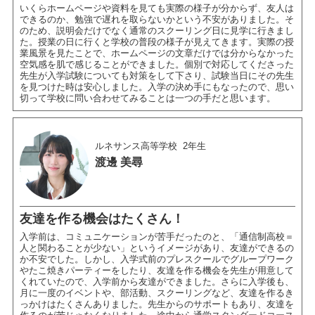
いくらホームページや資料を見ても実際の様子が分からず、友人は
できるのか、勉強で遅れを取らないかという不安がありました。そ
のため、説明会だけでなく通常のスクーリング日に見学に行きまし
た。授業の日に行くと学校の普段の様子が見えてきます。実際の授
業風景を見たことで、ホームページの文章だけでは分からなかった
空気感を肌で感じることができました。個別で対応してくださった
先生が入学試験についても対策をして下さり、試験当日にその先生
を見つけた時は安心しました。入学の決め手にもなったので、思い
切って学校に問い合わせてみることは一つの手だと思います。
ルネサンス高等学校
2年生
渡邊 美尋
友達を作る機会はたくさん！
入学前は、コミュニケーションが苦手だったのと、「通信制高校＝
人と関わることが少ない」というイメージがあり、友達ができるの
か不安でした。しかし、入学式前のプレスクールでグループワーク
やたこ焼きパーティーをしたり、友達を作る機会を先生が用意して
くれていたので、入学前から友達ができました。さらに入学後も、
月に一度のイベントや、部活動、スクーリングなど、友達を作るき
っかけはたくさんありました。先生からのサポートもあり、友達を