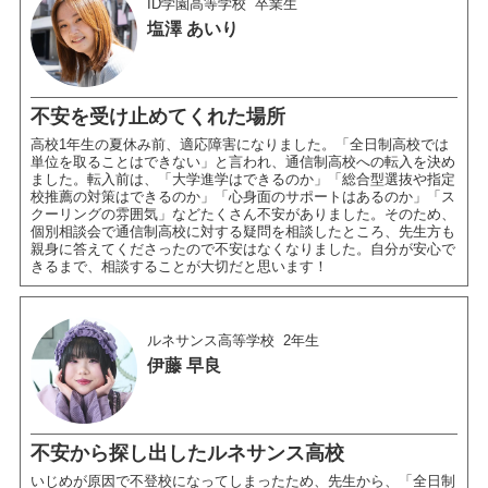
ID学園高等学校
卒業生
塩澤 あいり
不安を受け止めてくれた場所
高校1年生の夏休み前、適応障害になりました。「全日制高校では
単位を取ることはできない」と言われ、通信制高校への転入を決め
ました。転入前は、「大学進学はできるのか」「総合型選抜や指定
校推薦の対策はできるのか」「心身面のサポートはあるのか」「ス
クーリングの雰囲気」などたくさん不安がありました。そのため、
個別相談会で通信制高校に対する疑問を相談したところ、先生方も
親身に答えてくださったので不安はなくなりました。自分が安心で
きるまで、相談することが大切だと思います！
ルネサンス高等学校
2年生
伊藤 早良
不安から探し出したルネサンス高校
いじめが原因で不登校になってしまったため、先生から、「全日制