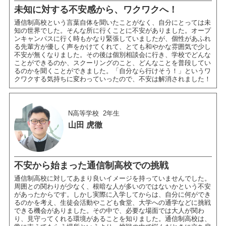
未知に対する不安感から、ワクワクへ！
通信制高校という言葉自体を聞いたことがなく、自分にとっては未
知の世界でした。そんな所に行くことに不安がありました。オープ
ンキャンパスに行く時もかなり緊張していましたが、個性があふれ
る先輩方が優しく声をかけてくれて、とても和やかな雰囲気で少し
不安が無くなりました。その後は個別相談会に行き、学校でどんな
ことができるのか、スクーリングのこと、どんなことを普段してい
るのかを聞くことができました。「自分なら行けそう！」というワ
クワクする気持ちに変わっていったので、不安は解消されました！
N高等学校
2年生
山田 虎徹
不安から始まった通信制高校での挑戦
通信制高校に対してあまり良いイメージを持っていませんでした。
周囲との関わりが少なく、根暗な人が多いのではないかという不安
があったからです。しかし実際に入学してからは、自分に何ができ
るのかを考え、生徒会活動やこども食堂、大学への通学などに挑戦
できる機会がありました。その中で、必要な場面では大人が関わ
り、見守ってくれる環境があることを知りました。通信制高校は、