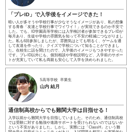
「プレID」で入学後をイメージできた！
暗い人が多そうや学校行事が少なそうなイメージがあり、私の想像
する青春「友達と学校行事でワイワイ！」が実現できるのか不安で
した。でも、ID学園高等学校には入学検討者が参加できるプレIDが
毎月あり、生徒や学校の雰囲気を知って不安の軽減につながりまし
た。私も6回参加しましたが、雰囲気はとても明るく、ゲームを通
して友達を作ったり、クイズで学校について知ることができまし
た。在校生に話を聞けたので、入学後のイメージもつきやすかった
です。プレID以外にも、個別相談や学校説明など、入学前のサポー
トが充実していて私も両親も安心して入学を決められました。
S高等学校
卒業生
山内 結月
通信制高校からでも難関大学は目指せる！
入学以前から難関大学を目指していました。そのため、通信制高校
では受験に対する勉強や進路サポートを受けられないのではないか
という不安がありました。しかし、実際には「ClassH」という難
関大学を目指すコミュニティがあり、入試問題を想定した実践的な