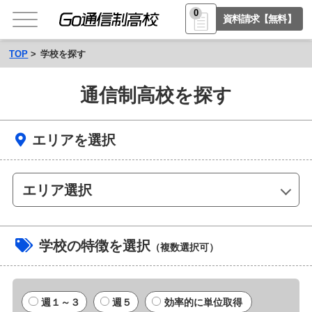
0
資料請求【無料】
TOP
学校を探す
通信制高校を探す
エリアを選択
エリア選択
学校の特徴を選択
（複数選択可）
週１～３
週５
効率的に単位取得