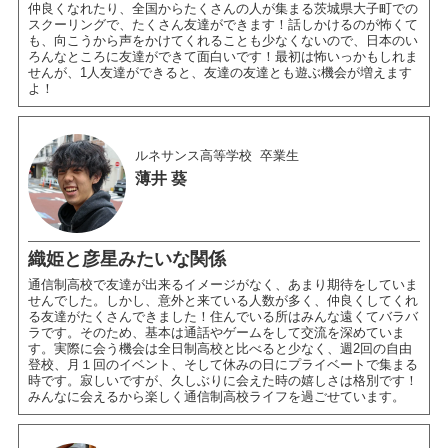
仲良くなれたり、全国からたくさんの人が集まる茨城県大子町での
スクーリングで、たくさん友達ができます！話しかけるのが怖くて
も、向こうから声をかけてくれることも少なくないので、日本のい
ろんなところに友達ができて面白いです！最初は怖いっかもしれま
せんが、1人友達ができると、友達の友達とも遊ぶ機会が増えます
よ！
ルネサンス高等学校
卒業生
薄井 葵
織姫と彦星みたいな関係
通信制高校で友達が出来るイメージがなく、あまり期待をしていま
せんでした。しかし、意外と来ている人数が多く、仲良くしてくれ
る友達がたくさんできました！住んでいる所はみんな遠くてバラバ
ラです。そのため、基本は通話やゲームをして交流を深めていま
す。実際に会う機会は全日制高校と比べると少なく、週2回の自由
登校、月１回のイベント、そして休みの日にプライベートで集まる
時です。寂しいですが、久しぶりに会えた時の嬉しさは格別です！
みんなに会えるから楽しく通信制高校ライフを過ごせています。