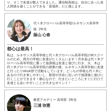
り、そこで友達が数人できました。通信制高校は、自分に合った友
人関係を築くことができる「居場所」だと感じます。
代々木グローバル高等学院/ルネサンス高等学
校
2年生
䕃山 心春
都心は最高！
私は、ルネサンス高等学校と代々木グローバル高等学院のWスクー
ルのため、両方の学校に友達がたくさんいます！月水金は代々木グ
ローバル高等学院に通って放課後は友達と遊びに行き、火、木は
代々木グローバル高等学院の授業の後、ルネサンス高等学校に友達
と行ったりtiktok部で活動をしています。どっちの学校も代々木に
あるので行き来しやすいし、新宿や渋谷に近いので放課後に遊びに
行くことができます！都心なので、行きたいところにすぐに行けて
友達とも会いやすいことが大きなポイント！
教育アカデミー 高等部
3年生
三浦 弥憲