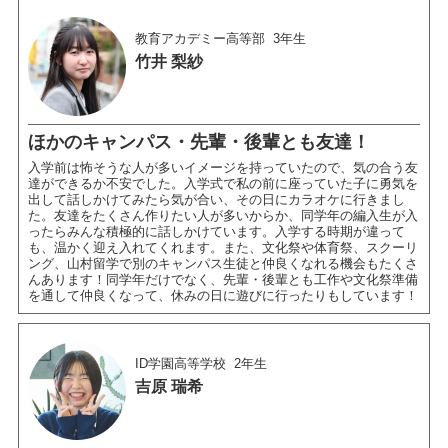
教育アカデミー高等部
3年生
竹井 梨紗
ほかのキャンパス・先輩・後輩とも友達！
入学前は怖そうな人が多いイメージを持っていたので、気の合う友
達ができるか不安でした。入学式で私の前に座っていた子に勇気を
出して話しかけてみたら気が合い、その日にカラオケに行きまし
た。友達をたくさん作りたい人が多いからか、同学年の編入生が入
ったらみんな積極的に話しかけています。入学する時期が違って
も、温かく迎え入れてくれます。また、文化祭や体育祭、スクーリ
ング、山村留学で別のキャンパス生徒と仲良くなれる機会もたくさ
んあります！同学年だけでなく、先輩・後輩とも工作や文化祭準備
を通して仲良くなって、休みの日に遊びに行ったりもしています！
ID学園高等学校
2年生
吉原 瑞希