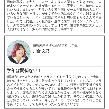
通信制高校には大人しい人や、あまり人と話すのが好きではない人
が多いイメージで、友達が作れるかとても不安でした。確かに大人
しい人はいましたが、明るい人や私と同じゲームが趣味の人など、
いろいろな個性を持つ人が多くて全体的に賑やかです。週５日通っ
ていることもあり、すぐに友達ができたし思い出もたくさんできま
した。今では友達がよく私の家へ遊びに来て一緒にゲームをした
り、外でご飯を食べに行ったりする仲です。通信制高校は大人しい
人だけではなく、多くの個性が集まる場所です。
飛鳥未来きずな高等学校
3年生
川合 文乃
学年は関係ない！
週3通学コースだと自然とクラスメイトと仲良くなれます。一緒に
遊びに行ったり、お昼ご飯を食べたりしています。もちろん、クラ
スメイトだけでなく他のコースの生徒とも、行事や実行委員で知り
合って仲良くなることが多いです。文化祭や体育祭の打ち上げもあ
りました。交流の場がたくさんあるからこそ、先輩や後輩関係なく
遊びに行ったり、趣味の話で盛り上がれます。仲の良い友達が25人
ほど集まってバーベキューをしたり、カラオケに誘ってくれること
もありました。とても楽しかったのを覚えています！