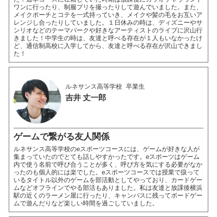
ワンに行ったり、制服プリを撮ったりして遊んでいました。また、
メイクポーチとコテを一式持っていき、メイクや髪の毛をお互いア
レンジし合ったりしていました。１日休みの時は、ディズニーやサ
ンリオなどのテーマパークや好きなアーティストのライブに沢山行
きました！中学生の時は、友達と呼べる存在が１人もいなかったけ
ど、通信制高校に入学してから、友達と呼べる存在が沢山できまし
た！
ルネサンス高等学校
卒業生
吉井 丈一郎
ゲームで繋がる友人関係
ルネサンス高等学校のeスポーツコースには、ゲームが好きな人が
集まっていたのでとても話しやすかったです。eスポーツはゲーム
内で使う名前で呼び合うことが多く、呼び方を気にする必要がなか
ったのも個人的には楽でした。eスポーツコースでは授業で扱って
いるタイトル以外のゲームを部活動としてやっており、カードゲー
ムなどオフラインでやる部活もありました。私は友達と放課後横浜
駅の近くのラーメン屋に行ったり、キャンパスに残ってボードゲー
ムで遊んだりなど楽しい時間を過ごしていました。