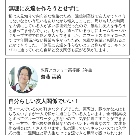
無理に友達を作ろうとせずに
私は人見知りで内向的な性格のため、通信制高校で友人ができそう
にないなという思いもありながら転入しました。周りも1人の時間
を大切にしている人が多い雰囲気だったので、無理に友人を作ろう
と思ってませんでした。しかし、通っているうちにホームルームや
グループ学習で自然と友人ができました。スマートスタディコース
では学年関係がない授業も多かったため、先輩や後輩とも関わるこ
とができました。「無理に友達を作らないと」と焦らずに、キャン
パスに通っていたら自然と交友関係も広がる気がします。
教育アカデミー高等部
2年生
齋藤 栞菜
自分らしい友人関係でいい！
元々一人でいるのが好きなタイプでした。実際は、賑やかな人はも
ちろんいますが一人で静かに過ごしている人もいます。全日制高校
と比べてグループワークも少ないので、気楽に過ごすことができま
す。一方で、文化祭や体育祭などのイベントが豊富なので、友達を
作る機会はたくさんあります。私の通っているキャンパスでは入学
式の後、一週間ほど新入生だけで交流できる期間が設けられてお