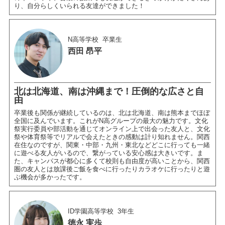
り、自分らしくいられる友達ができました！
N高等学校
卒業生
西田 昂平
北は北海道、南は沖縄まで！圧倒的な広さと自
由
卒業後も関係が継続しているのは、北は北海道、南は熊本までほぼ
全国に及んでいます。これがN高グループの最大の魅力です。文化
祭実行委員や部活動を通じてオンライン上で出会った友人と、文化
祭や体育祭等でリアルで会えたときの感動は計り知れません。関西
在住なのですが、関東・中部・九州・東北などどこに行っても一緒
に遊べる友人がいるので、繋がっている安心感は大きいです。ま
た、キャンパスが都心に多くて校則も自由度が高いことから、関西
圏の友人とは放課後ご飯を食べに行ったりカラオケに行ったりと遊
ぶ機会が多かったです。
ID学園高等学校
3年生
徳永 実歩