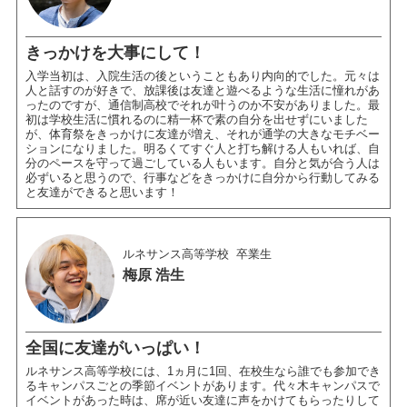
きっかけを大事にして！
入学当初は、入院生活の後ということもあり内向的でした。元々は
人と話すのが好きで、放課後は友達と遊べるような生活に憧れがあ
ったのですが、通信制高校でそれが叶うのか不安がありました。最
初は学校生活に慣れるのに精一杯で素の自分を出せずにいました
が、体育祭をきっかけに友達が増え、それが通学の大きなモチベー
ションになりました。明るくてすぐ人と打ち解ける人もいれば、自
分のペースを守って過ごしている人もいます。自分と気が合う人は
必ずいると思うので、行事などをきっかけに自分から行動してみる
と友達ができると思います！
ルネサンス高等学校
卒業生
梅原 浩生
全国に友達がいっぱい！
ルネサンス高等学校には、1ヵ月に1回、在校生なら誰でも参加でき
るキャンパスごとの季節イベントがあります。代々木キャンパスで
イベントがあった時は、席が近い友達に声をかけてもらったりして