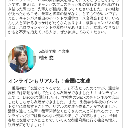
たです。例えば、キャンパスフェスティバルの実行委員の活動で行
き詰った際には、先輩方が相談に乗ってくださいました。その経験
があったからこそ、先輩と後輩の壁がなく、とても仲がいいです。
また、キャンパス独自のイベントや通学コース交流会もあり、いろ
んな人と関わるきっかけがたくさんあります。横浜キャンパスの場
合は、ハロウィンイベントや夏祭りがありました。友達ができない
かもと不安を抱えている人は、ぜひ参加してみてください。
S高等学校
卒業生
村田 悠
オンラインもリアルも！全国に友達
一番最初に「友達ができるかな…」と不安だったのですが、通信制
高校では活動を通してたくさん友達ができました！！ オンライン
上では、Discordで通話したり、学校内のSlackのチャンネルで会話
したりしながら友達ができました。 また、生徒会や学校のイベン
トなどに参加することで、リアルの友達も作ることができました。
活動を通して先輩・後輩関係なくたくさんの人と関われるので、オ
ンラインだけでは得られない交流の楽しさも実感しました。 全国
各地に友達ができたことで、いろんな都道府県に行く機会も増え、
視野が広がりました！