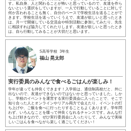
す。私自身、人と関わることが怖いと思っているので、友達を作ら
ないという選択をしていますが、一人で行動していることに対して
何か言われることも無く、自分のペースで学校生活を送ることがで
きます。学校生活を送っていくうえで、友達が欲しいと思ったとき
は、月一で開催している交流会や特別活動に参加してみたり、先生
に相談すれば協力してくれたりします。友達が欲しいと思ったとき
は、自ら行動してみることが大切だと思います。
S高等学校
3年生
福山 晃太郎
実行委員のみんなで食べるごはんが楽しみ！
学年が違っても仲良くできます！入学前は、通信制高校だと、外に
出ないので、友達ができないのではないかと思っていました。しか
し、学校のイベントを運営する実行委員会に入ったことで、そこで
知り合った人とオンラインやリアル両方で会えたり、イベントの打
ち上げや、ご飯を食べに行ったりすることもよくあります。学年問
わず、いろんなことを喋って仲良くなれるチャンスです。みんな打
ち上げ好きなので、ぜひ実行委員会に入ったりして、みんなで美味
しいごはんを食べながら楽しく過ごしてください！