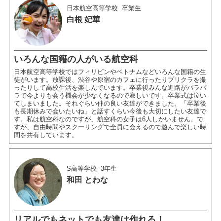
日本航空高等学校
卒業生
白根 妃華
いろんな国籍の人がいる航空科
日本航空高等学校ではフィリピンやベトナムなどいろんな国籍の生
徒がいます。放課後、渋谷や原宿のカフェに行ったりプリクラを撮
ったりして高校生活を楽しんでいます。卒業後みんな進路がバラバ
ラで今よりも会う機会が少なくなるので寂しいです。卒業式は泣い
てしまいました。それぐらい仲の良い友達ができました。「卒業後
も長期休みで会いたいね」と話すくらい今後も大切にしたい友達で
す。私は航空科なのですが、航空科の女子は6人しかいません。で
すが、自由時間やスクーリングで全員に会えるので遊んで楽しい時
間を共有しています。
S高等学校
3年生
和田 とわな
リアルでもネットでも友達は作れる！