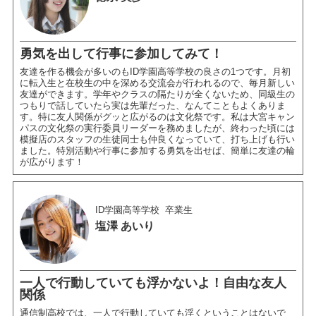
勇気を出して行事に参加してみて！
友達を作る機会が多いのもID学園高等学校の良さの1つです。月初
に転入生と在校生の中を深める交流会が行われるので、毎月新しい
友達ができます。学年やクラスの隔たりが全くないため、同級生の
つもりで話していたら実は先輩だった、なんてこともよくありま
す。特に友人関係がグッと広がるのは文化祭です。私は大宮キャン
パスの文化祭の実行委員リーダーを務めましたが、終わった頃には
模擬店のスタッフの生徒同士も仲良くなっていて、打ち上げも行い
ました。特別活動や行事に参加する勇気を出せば、簡単に友達の輪
が広がります！
ID学園高等学校
卒業生
塩澤 あいり
一人で行動していても浮かないよ！自由な友人
関係
通信制高校では、一人で行動していても浮くということはないで