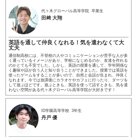
代々木グローバル高等学院
卒業生
田﨑 大翔
英語を通して仲良くなれる！気を遣わなくて大
丈夫
通信制高校には、不登校の人やコミュニケーションが苦手な人が多
く通っているイメージがあり、学校になじめるのか、友達を作れる
のかとても不安でした。しかし、英語の授業を通して、学年関係な
く趣味や話が合う人と知り合うことができました。授業では英語を
使ったゲームをすることが多いので、自然と会話が生まれ、仲良く
なれます。今では放課後にカラオケやカフェに行ったり、ダーツを
して遊ぶほどです。遊ぶときも、英語を使って話すときも、気を遣
わない空間がある代々木グローバル高等学院が大好きです！
ID学園高等学校
3年生
丹戸 優