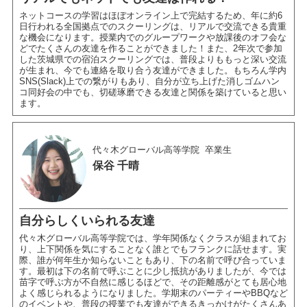
ネットコースの学習はほぼオンライン上で完結するため、年に約6
日行われる全国拠点でのスクーリングは、リアルで交流できる貴重
な機会になります。授業内でのグループワークや放課後のオフ会な
どでたくさんの友達を作ることができました！また、2年次で参加
した茨城県での宿泊スクーリングでは、普段よりももっと深い交流
が生まれ、今でも連絡を取り合う友達ができました。もちろん学内
SNS(Slack)上での繋がりもあり、自分が立ち上げた消しゴムハン
コ同好会の中でも、切磋琢磨できる友達と関係を築けていると思い
ます。
代々木グローバル高等学院
卒業生
保谷 千晴
自分らしくいられる友達
代々木グローバル高等学院では、学年関係なくクラスが組まれてお
り、上下関係を気にすることなく誰とでもフランクに話せます。実
際、誰が何年生か知らないこともあり、下の名前で呼び合っていま
す。最初は下の名前で呼ぶことに少し抵抗がありましたが、今では
苗字で呼ぶ方が不自然に感じるほどで、その距離感がとても居心地
よく感じられるようになりました。学期末のパーティーやBBQなど
のイベントや、普段の授業でも友達ができるきっかけがたくさんあ