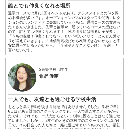
誰とでも仲良くなれる場所
通学コースでは月に1回イベントがあり、クラスメイトとの仲を深
める機会が多いです。オープンキャンパスのスタッフや関西コレク
ションのボランティアに参加しているうちに、通信コースの友達も
たくさんできました。先輩と後輩や、通っているコースの壁はない
ので、誰とでも仲良くなれます！ 私の周りには明るい子が多く、
「うちの友達！仲良くしてな〜」という軽いノリで、どんどん繋が
りが増えていきます。「通信制高校だから友達できないかも」と不
安に思っている人がいたら、「全然そんなことない!むしろ逆!」と
言いたいです。
S高等学校
3年生
粟野 優芽
一人でも、友達とも過ごせる学校生活
もともと集団行動があまり得意ではありませんでした。学校で年に
6日ほどある対面のスクーリングでも、一人で過ごすことが多かっ
たです。それでも、一人だからといって特に困ることはなく過ごせ
ていました。しかし、2年生のときの本校でのスクーリングは3泊4
日で、その日会った人たちと一緒に過ごすというものでした。最初