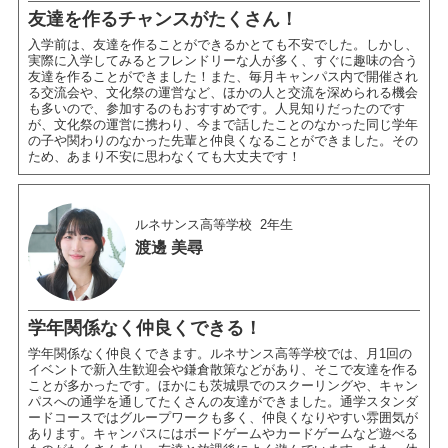
友達を作るチャンスがたくさん！
入学前は、友達を作ることができるかとても不安でした。しかし、
実際に入学してみるとフレンドリーな人が多く、すぐに趣味の合う
友達を作ることができました！また、毎月キャンパス内で開催され
る交流会や、文化祭の運営など、ほかの人と交流を深められる機会
も多いので、参加するのもおすすめです。人見知りだったのです
が、文化祭の運営に携わり、今まで話したことのなかった同じ学年
の子や関わりのなかった先輩と仲良くなることができました。その
ため、あまり不安に思わなくても大丈夫です！
ルネサンス高等学校
2年生
渡邊 美尋
学年関係なく仲良くできる！
学年関係なく仲良くできます。ルネサンス高等学校では、月1回の
イベントで新入生歓迎会や鎌倉散策などがあり、そこで友達を作る
ことが多かったです。ほかにも茨城県でのスクーリングや、キャン
パスへの通学を通してたくさんの友達ができました。通学スタンダ
ードコースではグループワークも多く、仲良くなりやすい雰囲気が
あります。キャンパスにはボードゲームやカードゲームなど遊べる