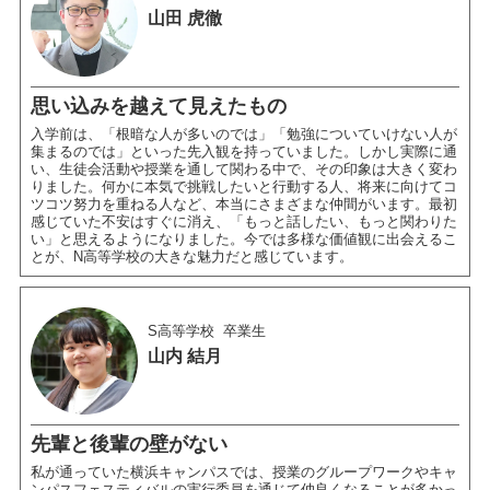
山田 虎徹
思い込みを越えて見えたもの
入学前は、「根暗な人が多いのでは」「勉強についていけない人が
集まるのでは」といった先入観を持っていました。しかし実際に通
い、生徒会活動や授業を通して関わる中で、その印象は大きく変わ
りました。何かに本気で挑戦したいと行動する人、将来に向けてコ
ツコツ努力を重ねる人など、本当にさまざまな仲間がいます。最初
感じていた不安はすぐに消え、「もっと話したい、もっと関わりた
い」と思えるようになりました。今では多様な価値観に出会えるこ
とが、N高等学校の大きな魅力だと感じています。
S高等学校
卒業生
山内 結月
先輩と後輩の壁がない
私が通っていた横浜キャンパスでは、授業のグループワークやキャ
ンパスフェスティバルの実行委員を通じて仲良くなることが多かっ