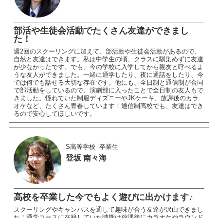
部活や生徒会活動でたくさん友達ができまし
た！
週2回のスクーリングに加えて、部活動や生徒会活動があるので、
自然と友達はできます。私は中学生の頃、クラスに馴染めずに友達
が少なかったです。でも、今の学校に入学してから親友と呼べるよ
うな友人ができました。一緒に通学したり、夜に通話をしたり、今
では何でも話せる大切な存在です。他にも、全日制と通信制が合同
で部活動をしているので、演劇部に入ったことで全日制の友人もで
きました。憧れていた制服ディズニーやJKケーキ、放課後のカラ
オケなど、たくさん青春しています！通信制高校でも、友達はでき
るので安心してほしいです。
S高等学校
卒業生
登坂 南々海
高校を卒業した今でもよく遊びに出かけます♪
スクーリングやキャンパスを通して趣味が合う友達が沢山できまし
た！通学コースに在籍していた時期は放課後にカラオケやラウンド