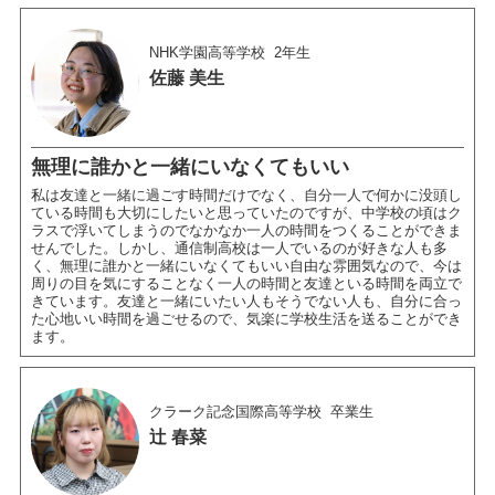
NHK学園高等学校
2年生
佐藤 美生
無理に誰かと一緒にいなくてもいい
私は友達と一緒に過ごす時間だけでなく、自分一人で何かに没頭し
ている時間も大切にしたいと思っていたのですが、中学校の頃はク
ラスで浮いてしまうのでなかなか一人の時間をつくることができま
せんでした。しかし、通信制高校は一人でいるのが好きな人も多
く、無理に誰かと一緒にいなくてもいい自由な雰囲気なので、今は
周りの目を気にすることなく一人の時間と友達といる時間を両立で
きています。友達と一緒にいたい人もそうでない人も、自分に合っ
た心地いい時間を過ごせるので、気楽に学校生活を送ることができ
ます。
クラーク記念国際高等学校
卒業生
辻 春菜