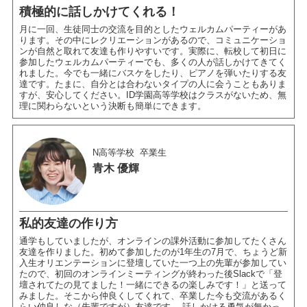
積極的に話しかけてくれる！
月に一回、生徒同士の交流を目的としたウェルカムパーティーがあ
ります。その中にレクリエーションがあるので、コミュニケーショ
ンが自然と取れて友達も作りやすいです。実際に、転校して初日に
参加したウェルカムパーティーでも、多くの人が話しかけてきてく
れました。今でも一緒にバスケをしたり、ピアノを弾いたりする友
達です。たまに、自分とは合わないタイプの人に会うこともありま
すが、安心してください。ID学園高等学校はクラスがないため、無
理に関わらないという決断も簡単にできます。
N高等学校
卒業生
青木 優輝
私的友達の作り方
通学もしていましたが、オンラインの課外活動に参加してたくさん
友達を作りました。初めて参加したのが1年生の7月で、ちょうど新
入生オリエンテーションに登壇していた一つ上の先輩が参加してい
たので、初回のオンラインミーティングが終わった後Slackで「登
壇されてたの見てました！一緒にできるの楽しみです！」と送って
みました。そこから仲良くしてくれて、卒業した今も交流があるく
らい仲良しな（先輩ですが）友達です。 話しかける勇気が無かっ