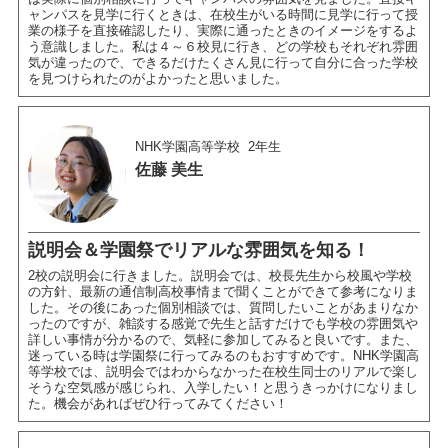
ャンパスを見学に行くときは、在校生がいる時間に見学に行って授
業の様子を直接確認したり、実際に通ったときのイメージをするよ
う意識しました。私は４～６校見に行き、どの学校もそれぞれ雰囲
気が違ったので、できるだけたくさん見に行って自分に合った学校
を見つけられたのがよかったと思いました。
NHK学園高等学校
2年生
佐藤 美生
説明会＆学園祭でリアルな雰囲気を知る！
2校の説明会に行きました。説明会では、校長先生から校風や学校
の方針、最新の通信制高校事情まで聞くことができて参考になりま
した。その後にあった個別相談では、質問したいことがあまりなか
ったのですが、雑談する感覚で先生と話すだけでも学校の雰囲気や
詳しい事情が分かるので、気軽に参加してみると良いです。また、
迷っている時は学園祭に行ってみるのもおすすめです。NHK学園高
等学校では、説明会ではわからなかった在校生同士のリアルで楽し
そうな空気感が感じられ、入学したい！と思うきっかけになりまし
た。機会があればぜひ行ってみてください！