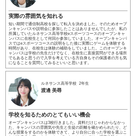
実際の雰囲気を知れる
短い期間で通信制高校を探して転入を決めました。そのためオープ
ンキャンパスや説明会に参加したことはありませんでしたが、私の
所属していたルネサンス高等学校eスポーツコースのオープンキャ
ンパスに在校生として何回か参加していました。オープンキャンパ
スではeスポーツコースの説明をした後に実際にゲームを体験する
時間があり、在校生は体験の補助をしていました。このオープンキ
ャンパスは学校の先生だけでなく、在校生に直接質問ができる場所
でもあると思うので入学を考えている方自身もその保護者の方も気
になることを質問してみるといいと思います。
ルネサンス高等学校
2年生
渡邊 美尋
学校を知るためのとてもいい機会
オープンキャンパスは3校行きました。資料だけじゃわからなかっ
た、キャンパスの雰囲気や先生と生徒の距離を確かめられたり、ど
んな授業をするのかを体験できて、より自分に合った学校を選ぶこ