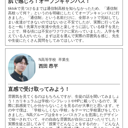
肌で感じろ！オープンキャンパス！
tiktokで見つけるまでは通信制高校を知らなかったため、「通信制
高校って何？」というのを明確にしたくてオープンキャンパスに行
きました。「通信制」という名前だけに、全部ネットで完結してし
まい友達ができないのではないかと不安でしたが、実際に行ってみ
ると一転！先輩方が友達や先生と楽しそうに話している様子を見た
ことで、帰る頃には不安がワクワクに変わっていました。入学を考
えている人がいたら、まずは足を運んで実際の雰囲気を感じ、先生
や生徒にたくさん質問をしてみてほしいです。
N高等学校
卒業生
西田 昂平
直感で受け取ってみよう！
雰囲気を見てくるのはもちろんですが、生徒の話を聞いてみましょ
う！カリキュラムは学校パンフレットやHPに載っているので、実
際に肌感覚でしか分からないことを見るのが大事だと思います。そ
の中で僕は、「学校らしくない学校」をテーマに学校選びをしてい
きました。N高グループは全キャンパスカフェを意識したデザイン
で統一されていて、その自由な雰囲気が自分にはぴったりでした！
実際生徒と話してみて「授業でどんなことをするのか」「どんな人