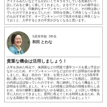
アイドルみたいなとてもかわいくてキラキラしている先輩がいて、
話してみると優しく接してくれました。まるでアイドルの握手会に
行ったような、印象的なオープンキャンパスでした。その時は急い
でいたのでできませんでしたが、SNSを交換して仲良くなってみる
のもおすすめです。オープンキャンパスで先生や生徒と仲良くなっ
ておくと、入学するときの不安が少なくなると思います。
S高等学校
3年生
和田 とわな
貴重な機会は活用しましょう！
入学を決めた時点で、体調面などの問題で通学コースを選ぶ予定が
なかったため、オープンキャンパスなどは行かずに説明会のみ参加
しました。私は、自分の「好き」を受け入れてくれそうなS高等学
校に通いたい気持ちが強く、学校のホームページを熟読し、説明会
の内容はほぼ知っていたのですが、母に納得してもらう機会として
説明会を活用しました。ネット上の情報と説明会の情報を照らし合
わせ、自分の解釈と齟齬がないかを確認したり、より詳しい情報を
手に入れたりできました。質問に答えてくれる時間もあるため、気
になる高校が見つかったらぜひ説明会に行ってみましょう！