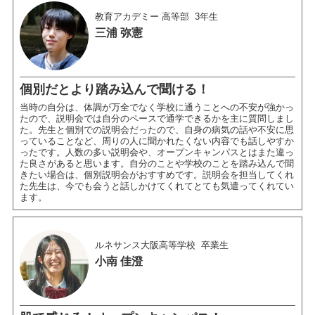
教育アカデミー 高等部
3年生
三浦 弥憲
個別だとより踏み込んで聞ける！
当時の自分は、体調が万全でなく学校に通うことへの不安が強かっ
たので、説明会では自分のペースで通学できるかを主に質問しまし
た。先生と個別での説明会だったので、自身の病気の話や不安に思
っていることなど、周りの人に聞かれたくない内容でも話しやすか
ったです。人数の多い説明会や、オープンキャンパスとはまた違っ
た良さがあると思います。自分のことや学校のことを踏み込んで聞
きたい場合は、個別説明会がおすすめです。説明会を担当してくれ
た先生は、今でも会うと話しかけてくれてとても気遣ってくれてい
ます。
ルネサンス大阪高等学校
卒業生
小南 佳澄