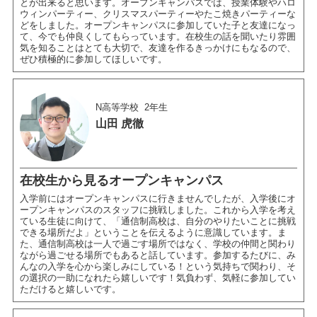
とが出来ると思います。オープンキャンパスでは、授業体験やハロ
ウィンパーティー、クリスマスパーティーやたこ焼きパーティーな
どをしました。オープンキャンパスに参加していた子と友達になっ
て、今でも仲良くしてもらっています。在校生の話を聞いたり雰囲
気を知ることはとても大切で、友達を作るきっかけにもなるので、
ぜひ積極的に参加してほしいです。
N高等学校
2年生
山田 虎徹
在校生から見るオープンキャンパス
入学前にはオープンキャンパスに行きませんでしたが、入学後にオ
ープンキャンパスのスタッフに挑戦しました。これから入学を考え
ている生徒に向けて、「通信制高校は、自分のやりたいことに挑戦
できる場所だよ」ということを伝えるように意識しています。ま
た、通信制高校は一人で過ごす場所ではなく、学校の仲間と関わり
ながら過ごせる場所でもあると話しています。参加するたびに、み
んなの入学を心から楽しみにしている！という気持ちで関わり、そ
の選択の一助になれたら嬉しいです！気負わず、気軽に参加してい
ただけると嬉しいです。