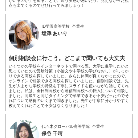
がいるのか」を知ることで、通う実感が湧いたり、見えなかった視
点も出てくるのでぜひ行ってみましょう！
ID学園高等学校
卒業生
塩澤 あいり
個別相談会に行こう。どこまで聞いても大丈夫
いくつかの学校をインターネットで調べる際、大学に進学したいと
思っていたので受験対策（小論文や中学校の学びなおし）がしっか
りできる高校を探していました。さらに体調が良くなかったので、
オンラインで相談できる高校を探していました。個別相談では、先
生が大まかな学校の特徴を丁寧にスライドを使いながら話してくれ
ました。私は、全日制高校から通信制高校への転入について相談し
ました。同級生と同じタイミングで卒業できるか不安だったのでそ
れについて納得のいくまで聞きました。先生が丁寧に分かりやすく
教えてくれたことで不安はなくなりました！
代々木グローバル高等学院
卒業生
保谷 千晴