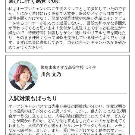
遊びに行く感覚でok!
私はオープンキャンパスに生徒スタッフとして参加していたのです
が、とにかく遊びに行く感覚で大丈夫！服装やメイクも自由です！
説明を聞くだけでなく、簡単な授業体験や先生が先輩にインタビュ
ーをするコーナーがあるので退屈しないし、普段の和やかな雰囲気
が伝わってくると思います！受付から見送りまでずっと在校生が一
緒なので、待機時間に雑談しながら生徒目線のリアルな声を聞けた
り、そのまま仲良くなってSNSを交換している様子もよく見かけま
す。まずは気楽に参加してみて、自分に合ったキャンパスかを確か
めてみてください！
飛鳥未来きずな高等学校
3年生
川合 文乃
入試対策もばっちり
オープンキャンパスでは先生と生徒の距離感が分かり、学校説明会
では授業の様子が分かると思います。しかし、個人的には入試説明
会が一番役に立ちました。入学試験は面接だったのですが、どんな
ことが聞かれるのか、どんな受け答えをしたらいいのかを教えてく
れました。入試の要点が書かれたサポートブックが配られ、メモし
ながら練習をしました。また、受け答えだけでなく動作のマナー、