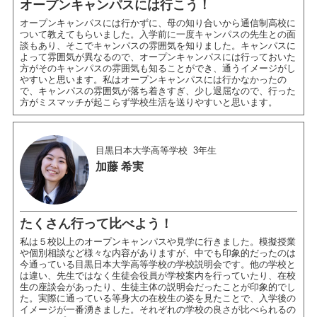
オープンキャンパスには行こう！
オープンキャンパスには行かずに、母の知り合いから通信制高校に
ついて教えてもらいました。入学前に一度キャンパスの先生との面
談もあり、そこでキャンパスの雰囲気を知りました。キャンパスに
よって雰囲気が異なるので、オープンキャンパスには行っておいた
方がそのキャンパスの雰囲気も知ることができ、通うイメージがし
やすいと思います。私はオープンキャンパスには行かなかったの
で、キャンパスの雰囲気が落ち着きすぎ、少し退屈なので、行った
方がミスマッチが起こらず学校生活を送りやすいと思います。
目黒日本大学高等学校
3年生
加藤 希実
たくさん行って比べよう！
私は５校以上のオープンキャンパスや見学に行きました。模擬授業
や個別相談など様々な内容がありますが、中でも印象的だったのは
今通っている目黒日本大学高等学校の学校説明会です。他の学校と
は違い、先生ではなく生徒会役員が学校案内を行っていたり、在校
生の座談会があったり、生徒主体の説明会だったことが印象的でし
た。実際に通っている等身大の在校生の姿を見たことで、入学後の
イメージが一番湧きました。それぞれの学校の良さが比べられるの