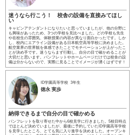
迷うなら行こう！ 校舎の設備を直接みてほし
い
キャビンアテンダントになりたいと思っていましたが、他の分野に
も興味があったため、3つの学校を見比べました。どの学校も先生
や在校生の雰囲気、体験授業の内容が異なり面白かったです。しか
し、校内にエアライン設備がある日本航空高等学校に決めました。
航空業界の世界観を体感できたことでモチベーションが上がったこ
とが決め手です。迷うならまず行動し、自分の目で確かめることが
大切だと思います。パンフレットやホームページだけでは校舎の設
備は分からないので、実際に見ることでイメージが湧くはずです！
ID学園高等学校
3年生
徳永 実歩
納得できるまで自分の目で確かめる
パンフレットを取り寄せた中から6校見学に行きました。5校目時点
でほとんど決めていましたが、最後に予約していたID学園高等学校
を見学したところ、とても気に入り進学を決めました。オープンキ