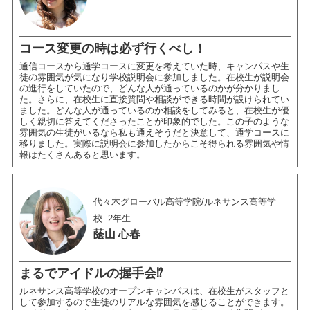
コース変更の時は必ず行くべし！
通信コースから通学コースに変更を考えていた時、キャンパスや生
徒の雰囲気が気になり学校説明会に参加しました。在校生が説明会
の進行をしていたので、どんな人が通っているのかが分かりまし
た。さらに、在校生に直接質問や相談ができる時間が設けられてい
ました。どんな人が通っているのか相談をしてみると、在校生が優
しく親切に答えてくださったことが印象的でした。この子のような
雰囲気の生徒がいるなら私も通えそうだと決意して、通学コースに
移りました。実際に説明会に参加したからこそ得られる雰囲気や情
報はたくさんあると思います。
代々木グローバル高等学院/ルネサンス高等学
校
2年生
䕃山 心春
まるでアイドルの握手会⁉
ルネサンス高等学校のオープンキャンパスは、在校生がスタッフと
して参加するので生徒のリアルな雰囲気を感じることができます。