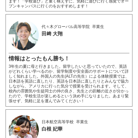
ます！「学校選び」と重く構えずに、気軽に遊びに行く感覚でオー
プンキャンパスに行くのをおすすめします！
代々木グローバル高等学院
卒業生
田﨑 大翔
情報はとったもん勝ち！
3年生の夏に母と行きました。留学したいと思っていたので、英語
がどれくらい学べるのか、留学制度や安全面のサポートについて詳
しく知れました。外国人の先生(ALTの先生）による体験授業では、
日本語を英語に直したり、英語を日本語に直したりとみんなで協力
しながら、アメリカに行った気分で授業を受けられます。そして、
校内の雰囲気や生徒同士の仲の良さ、先生との距離の近さが分かっ
たので、学校生活が楽しめるという決め手になりました。あまり緊
張せず、気軽に足を運んでみてください！
日本航空高等学校
卒業生
白根 妃華