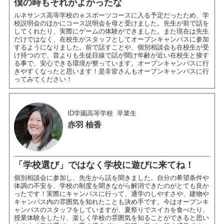
僕の時もそれがよかったな
ルネサンス高等学校のｅスポーツコースに入る予定だったため、学
校説明会のほかにコース説明会を母と受けました。先生が前で話を
してくれたり、実際にゲームの体験ができました。また現在は先生
だけではなく、在校生がスタッフとしてオープンキャンパスに参加
するようになりました。前で話すことや、個別相談会も在校生が受
け持つので、昔よりも生徒目線で話が聞け年齢が近い在校生と接す
る事で、安心できる環境が整っています。オープンキャンパスに行
きやすくなったと思います！是非皆さんもオープンキャンパスに行
ってみてください！
ID学園高等学校
卒業生
赤羽 柚香
「学校選び」ではなく学校に遊びに来てね！
個別相談会に参加し、先生から話を聞きました。自分の希望条件や
体調の不安を、学校の制度を聞きながら解消できたのがとても良か
ったです！実際にキャンパスに行って、通学のしやすさや、建物や
キャンパス内の雰囲気を知れたことも決め手です。今はオープンキ
ャンパスのスタッフをしていますが、夏祭りでスイカを食べたり、
授業体験をしたり、楽しく学校の雰囲気を知ることができると思い