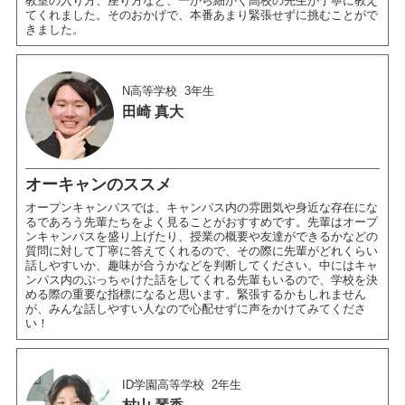
教室の入り方、座り方など、一から細かく高校の先生が丁寧に教え
てくれました。そのおかげで、本番あまり緊張せずに挑むことがで
きました。
N高等学校
3年生
田崎 真大
オーキャンのススメ
オープンキャンパスでは、キャンパス内の雰囲気や身近な存在にな
るであろう先輩たちをよく見ることがおすすめです。先輩はオープ
ンキャンパスを盛り上げたり、授業の概要や友達ができるかなどの
質問に対して丁寧に答えてくれるので、その際に先輩がどれくらい
話しやすいか、趣味が合うかなどを判断してください。中にはキャ
ンパス内のぶっちゃけた話をしてくれる先輩もいるので、学校を決
める際の重要な指標になると思います。緊張するかもしれません
が、みんな話しやすい人なので心配せずに声をかけてみてくださ
い！
ID学園高等学校
2年生