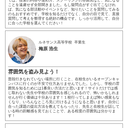
では、授業の内容や進め方、スクーリングの雰囲気など、気になる
ことを遠慮せず全部聞きました。もし疑問点がすぐ出てこなけれ
ば、気になる部活動やイベントなど、知りたいことを質問してみる
のもおすすめです。学校を知るだけでなく、自分の目で見て、直接
質問して考えを整理する絶好の機会です。しっかり活用して、自分
に合った学校を選んでください！
ルネサンス高等学校
卒業生
梅原 浩生
雰囲気を盗み見よう！
普段行きなれていない場所に行くこと、在校生がいるオープンキャ
ンパスに行くのが不安で仕方ありませんでした。しかし、学校の雰
囲気を知るためには1番良い方法だと思います！サイトだけでは感
じ取れない先生や学校の雰囲気を感じられるので、怖いかもしれま
せんが行く価値は十分あります！１校行ってしまえば怖い感覚もな
くなり、いろんなところ見に行けるようになると思います。自分に
合った課題の提出方法を教えてもらったり、先生と在校生が話して
いる時の距離感を見ておくことで、ある程度の雰囲気は分かりま
す！