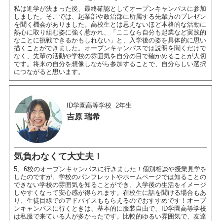
私は進学が決まった後、最終確認としてオープンキャンパスに参加
しました。そこでは、起業部や政治部に所属する先輩方のプレゼン
を聞く機会がありました。高校生とは思えないほど本格的な活動に
熱心に取り組む姿に強く惹かれ、「ここなら自分も起業など実践的
なことに挑戦できるかもしれない」と、入学後の姿を具体的に思い
描くことができました。オープンキャンパスでは説明を聞くだけで
なく、先輩の活動や学校の雰囲気を自分の目で確かめることが大切
です。将来の自分を想像しながら参加することで、自分らしい選択
につながると思います。
ID学園高等学校
2年生
吉原 瑞希
気負わなくて大丈夫！
5、6校のオープンキャンパスに行きました！個別相談や授業見学を
したのですが、学校のパンフレットやホームページでは知ることの
できない学校の雰囲気を知ることができ、入学後の生活をイメージ
しやすくなって安心感が得られます。在校生に話を聞ける場合もあ
り、生徒目線でのアドバイスももらえるのでおすすめです！オープ
ンキャンパスに行くときは、基本的に服装自由で、ID学園高等学校
は私服で来ている人が多かったです。比較的ゆるい雰囲気で、友達