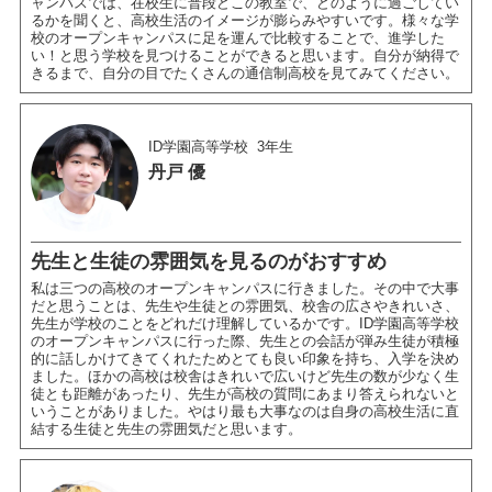
ャンパスでは、在校生に普段どこの教室で、どのように過ごしてい
るかを聞くと、高校生活のイメージが膨らみやすいです。様々な学
校のオープンキャンパスに足を運んで比較することで、進学した
い！と思う学校を見つけることができると思います。自分が納得で
きるまで、自分の目でたくさんの通信制高校を見てみてください。
ID学園高等学校
3年生
丹戸 優
先生と生徒の雰囲気を見るのがおすすめ
私は三つの高校のオープンキャンパスに行きました。その中で大事
だと思うことは、先生や生徒との雰囲気、校舎の広さやきれいさ、
先生が学校のことをどれだけ理解しているかです。ID学園高等学校
のオープンキャンパスに行った際、先生との会話が弾み生徒が積極
的に話しかけてきてくれたためとても良い印象を持ち、入学を決め
ました。ほかの高校は校舎はきれいで広いけど先生の数が少なく生
徒とも距離があったり、先生が高校の質問にあまり答えられないと
いうことがありました。やはり最も大事なのは自身の高校生活に直
結する生徒と先生の雰囲気だと思います。