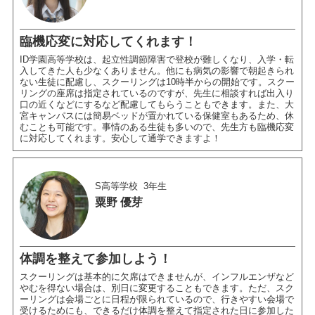
臨機応変に対応してくれます！
ID学園高等学校は、起立性調節障害で登校が難しくなり、入学・転
入してきた人も少なくありません。他にも病気の影響で朝起きられ
ない生徒に配慮し、スクーリングは10時半からの開始です。スクー
リングの座席は指定されているのですが、先生に相談すれば出入り
口の近くなどにするなど配慮してもらうこともできます。また、大
宮キャンパスには簡易ベッドが置かれている保健室もあるため、休
むことも可能です。事情のある生徒も多いので、先生方も臨機応変
に対応してくれます。安心して通学できますよ！
S高等学校
3年生
粟野 優芽
体調を整えて参加しよう！
スクーリングは基本的に欠席はできませんが、インフルエンザなど
やむを得ない場合は、別日に変更することもできます。ただ、スク
ーリングは会場ごとに日程が限られているので、行きやすい会場で
受けるためにも、できるだけ体調を整えて指定された日に参加した