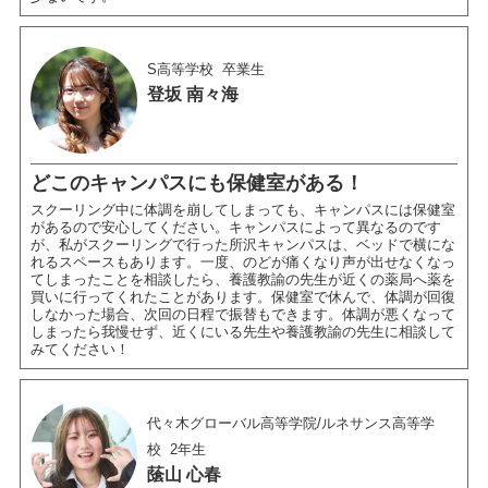
S高等学校
卒業生
登坂 南々海
どこのキャンパスにも保健室がある！
スクーリング中に体調を崩してしまっても、キャンパスには保健室
があるので安心してください。キャンパスによって異なるのです
が、私がスクーリングで行った所沢キャンパスは、ベッドで横にな
れるスペースもあります。一度、のどが痛くなり声が出せなくなっ
てしまったことを相談したら、養護教諭の先生が近くの薬局へ薬を
買いに行ってくれたことがあります。保健室で休んで、体調が回復
しなかった場合、次回の日程で振替もできます。体調が悪くなって
しまったら我慢せず、近くにいる先生や養護教諭の先生に相談して
みてください！
代々木グローバル高等学院/ルネサンス高等学
校
2年生
䕃山 心春