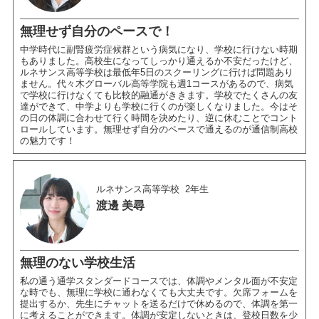
無理せず自分のペースで！
中学時代に副腎疲労症候群という病気になり、学校に行けない時期
もありました。高校生になってしっかり通えるか不安だったけど、
ルネサンス高等学校は最低年5日のスクーリングに行けば問題あり
ません。代々木グローバル高等学院も週1コースがあるので、病気
で学校に行けなくても比較的融通がききます。学校でたくさんの友
達ができて、中学よりも学校に行くのが楽しくなりました。今はそ
の日の体調に合わせて行く時間を決めたり、逆に休むことでコント
ロールしています。無理せず自分のペースで通えるのが通信制高校
の魅力です！
ルネサンス高等学校
2年生
渡邊 美尋
無理のない学校生活
私の通う通学スタンダードコースでは、体調やメンタル面が不安定
な時でも、無理に学校に通わなくても大丈夫です。欠席フォームを
提出するか、先生にチャットを送るだけで休めるので、体調を第一
に考えることができます。体調が安定しないときは、登校日数を少