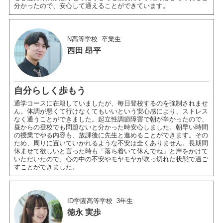
分かったので、安心して通えることができています。
N高等学校
卒業生
西田 昂平
自分らしく歩もう
通学コースに在籍していましたが、毎日登校するのを強制されませ
ん。体調が悪くて行けなくてもいいという安心感により、ストレス
なく通うことができました。起立性調節障害で朝が辛かったので、
昼からの登校でも問題ないと分かった時安心しました。朝早い時間
の授業でやる内容も、放課後に先生と進めることができます。その
ため、周りに置いていかれるような不安は全くありません。長期間
休ませて欲しいと言った時も「落ち着いて休んでね」と声をかけて
いただいたので、心の中の不安やモヤモヤが吹っ切れた状態で過ご
すことができました。
ID学園高等学校
3年生
徳永 実歩