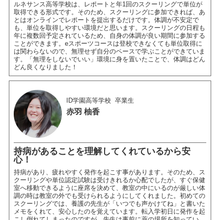
ルネサンス高等学校は、レポートと年1回のスクーリングで単位が
取得できる形式です。そのため、スクーリングに参加できれば、あ
とはオンラインでレポートを提出するだけです。体調が不安定で
も、単位を取得しやすい環境だと思います。スクーリングの日程も
年に複数回予定されているため、自身の体調が良い期間に参加する
ことができます。eスポーツコースは登校できなくても単位取得に
は関わらないので、無理せず自分のペースで学ぶことができていま
す。「無理をしないでいい」環境に身を置いたことで、体調はどん
どん良くなりました！
ID学園高等学校
卒業生
赤羽 柚香
持病があることを理解してくれているから安
心！
持病があり、疲れやすく発作を起こす事があります。そのため、ス
クーリングや単位認定試験は受けきれるか心配でしたが、すぐ保健
室へ移動できるように座席を決めて、教室の中にいるのが厳しい体
調の時は教室の外でも受けられるようにしてくれました。初めての
スクーリングでは、養護の先生が「いつでも声かけてね」と書いた
メモをくれて、安心したのを覚えています。転入学初日に発作を起
こし倒れてしまったのですが、先生は事前に薬の場所を知ってい