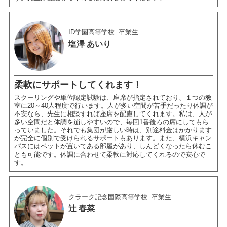
ID学園高等学校
卒業生
塩澤 あいり
柔軟にサポートしてくれます！
スクーリングや単位認定試験は、座席が指定されており、１つの教
室に20～40人程度で行います。人が多い空間が苦手だったり体調が
不安なら、先生に相談すれば座席を配慮してくれます。私は、人が
多い空間だと体調を崩しやすいので、毎回1番後ろの席にしてもら
っていました。それでも集団が厳しい時は、別途料金はかかります
が完全に個別で受けられるサポートもあります。また、横浜キャン
パスにはベットが置いてある部屋があり、しんどくなったら休むこ
とも可能です。体調に合わせて柔軟に対応してくれるので安心で
す。
クラーク記念国際高等学校
卒業生
辻 春菜