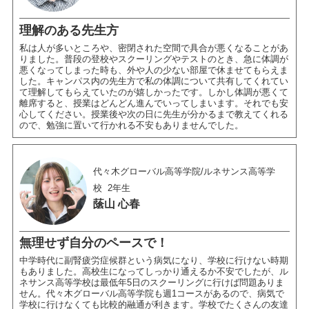
理解のある先生方
私は人が多いところや、密閉された空間で具合が悪くなることがあ
りました。普段の登校やスクーリングやテストのとき、急に体調が
悪くなってしまった時も、外や人の少ない部屋で休ませてもらえま
した。キャンパス内の先生方で私の体調について共有してくれてい
て理解してもらえていたのが嬉しかったです。しかし体調が悪くて
離席すると、授業はどんどん進んでいってしまいます。それでも安
心してください。授業後や次の日に先生が分かるまで教えてくれる
ので、勉強に置いて行かれる不安もありませんでした。
代々木グローバル高等学院/ルネサンス高等学
校
2年生
䕃山 心春
無理せず自分のペースで！
中学時代に副腎疲労症候群という病気になり、学校に行けない時期
もありました。高校生になってしっかり通えるか不安でしたが、ル
ネサンス高等学校は最低年5日のスクーリングに行けば問題ありま
せん。代々木グローバル高等学院も週1コースがあるので、病気で
学校に行けなくても比較的融通が利きます。学校でたくさんの友達