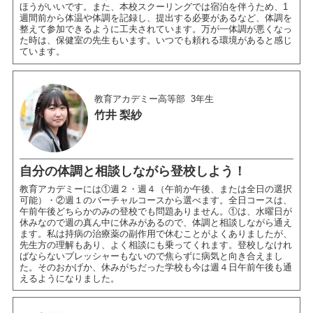
ほうがいいです。また、本校スクーリングでは宿泊を伴うため、1
週間前から体温や体調を記録し、提出する必要があるなど、体調を
整えて参加できるように工夫されています。万が一体調が悪くなっ
た時は、保健室の先生もいます。いつでも頼れる環境があると感じ
ています。
教育アカデミー高等部
3年生
竹井 梨紗
自分の体調と相談しながら登校しよう！
教育アカデミーには①週２・週４（午前か午後、または全日の選択
可能）・②週１のバーチャルコースから選べます。全日コースは、
午前午後どちらかのみの登校でも問題ありません。①は、水曜日が
休みなので週の真ん中に休みがあるので、体調と相談しながら通え
ます。私は持病の治療薬の副作用で休むことがよくありましたが、
先生方の理解もあり、よく相談にも乗ってくれます。登校しなけれ
ばならないプレッシャーもないので焦らずに病気と向き合えまし
た。そのおかげか、休みがちだった学校も今は週４日午前午後も通
えるようになりました。