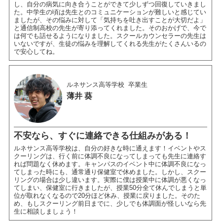
し、自分の病気に向き合うことができて少しずつ回復していきまし
た。中学生の頃は先生とのコミュニケーションが難しいと感じてい
ましたが、その悩みに対して「気持ちを吐き出すことが大切だよ」
と通信制高校の先生が寄り添ってくれました。そのおかげで、今で
は何でも話せるようになりました。スクールカウンセラーの先生は
いないですが、生徒の悩みを理解してくれる先生がたくさんいるの
で安心してね。
ルネサンス高等学校
卒業生
薄井 葵
不安なら、すぐに連絡できる仕組みがある！
ルネサンス高等学校は、自分の好きな時に通えます！イベントやス
クーリングは、行く前に体調不良になってしまっても先生に連絡す
れば問題なく休めます。キャンパスのイベント中に体調不良になっ
てしまった時にも、通常通り保健室で休めました。しかし、スクー
リングの場合は少し違います。実際に僕は授業中に体調が悪くなっ
てしまい、保健室に行きましたが、授業50分全て休んでしまうと単
位が取れなくなるので20分ほど休み、授業に戻りました。そのた
め、もしスクーリング前日までに、少しでも体調面が怪しいなら先
生に相談しましょう！