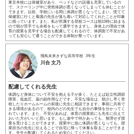
東京本校には保健室があり、ベッドなどの設備も充実しているの
で、スクーリング中に突然体調が悪くなってしまっても休むことが
できます。以前、学校にいる間に体調が悪くなってしまい、慌てて
保健室に行くと養護の先生が落ち着いて対応してくれたことが印象
に残っています。また、私が所属する登校コースは朝10時に始まる
ので朝が苦手でも余裕をもって通学できますし、身体上の理由で体
育の授業を見学する場合も配慮してくれるので、体調面で不安があ
っても安心して通うことができる体制が整っています。
飛鳥未来きずな高等学校
3年生
川合 文乃
配慮してくれる先生
体調など身体について不安を抱える子が多く、たとえば起立性調節
障害、低血圧、薬の副作用などです。不安な場合は、朝少し早く登
校したりホームルームの前後に先生に相談できます。事前に共有で
きる環境があるので、校内のどの先生でも自分の事情を分かってく
れています。また、不安があれば、体育の授業前にも先生に伝えて
おいた方がいいと思います。もし途中で何かあっても、無理せず授
業を受けることができます。授業中に急に体調が悪くなっても、授
業担当の先生に伝えることで自宅に帰って休養を取ることができま
す。先生が配慮してくれるため安心してください。