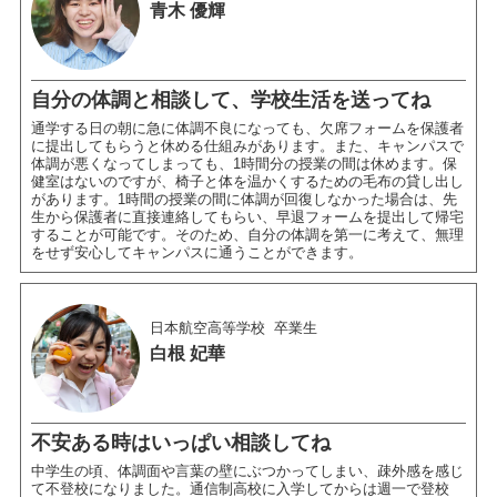
青木 優輝
自分の体調と相談して、学校生活を送ってね
通学する日の朝に急に体調不良になっても、欠席フォームを保護者
に提出してもらうと休める仕組みがあります。また、キャンパスで
体調が悪くなってしまっても、1時間分の授業の間は休めます。保
健室はないのですが、椅子と体を温かくするための毛布の貸し出し
があります。1時間の授業の間に体調が回復しなかった場合は、先
生から保護者に直接連絡してもらい、早退フォームを提出して帰宅
することが可能です。そのため、自分の体調を第一に考えて、無理
をせず安心してキャンパスに通うことができます。
日本航空高等学校
卒業生
白根 妃華
不安ある時はいっぱい相談してね
中学生の頃、体調面や言葉の壁にぶつかってしまい、疎外感を感じ
て不登校になりました。通信制高校に入学してからは週一で登校