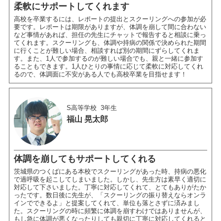
柔軟にサポートしてくれます
高校を卒業するには、レポートの提出とスクーリングへの参加が必
要です。レポートは期限がありますが、体調を崩して間に合わない
など事情があれば、担任の先生にチャットで報告すると相談に乗っ
てくれます。スクーリングも、体調や持病の関係で決められた期間
に行くことが難しい場合、相談すれば別の期間にずらしてくれま
す。また、1人で参加するのが難しい場合でも、親と一緒に参加す
ることもできます。1人ひとりの事情に応じて柔軟に対応してくれ
るので、体調面に不安がある人でも高校卒業を目指せます！
S高等学校
3年生
福山 晃太郎
体調を崩してもサポートしてくれる
茨城県のつくばにある本校でスクーリングがあった時、持病の悪化
で過呼吸を起こしてしまいました。しかし、先生方は素早く適切に
対応して下さいました。丁寧に対応してくれて、とてもありがたか
ったです。数日後に先生が、「スクーリングの振り替えならオンラ
インでできるよ」と提案してくれて、単位も落とさずに済みまし
た。スクーリングの時に頻繁に体調を崩すわけではありませんが、
もし急に体調が悪くなったりしても親切に丁寧に対応してくれると