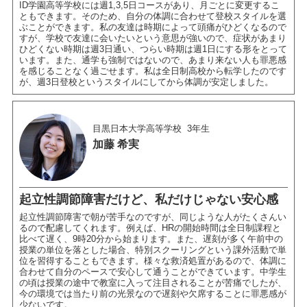
ID学園高等学校には週1,3,5日コースがあり、月ごとに変更するこ
ともできます。そのため、自分の体調に合わせて登校スタイルを選
ぶことができます。私の友達は時期によって頭痛がひどくなるので
すが、学校で友達に会いたいという意思が強いので、症状があまり
ひどくない時期は週3日通い、つらい時期は週1日にする形をとって
います。また、通学も強制ではないので、あまり来ない人も罪悪感
を感じることなく過ごせます。私は全日制高校から転学したのです
が、週3日登校というスタイルにしてから体調が安定しました。
目黒日本大学高等学校
3年生
加藤 希実
起立性調節障害だけど、私だけじゃない安心感
起立性調節障害で朝が苦手なのですが、同じような人がたくさんい
るので配慮してくれます。例えば、HRの開始時間は全日制課程と
比べて遅く、9時20分から始まります。また、遅刻が多く午前中の
授業の単位を落とした場合、特別スクーリングという課外活動で単
位を習得することもできます。様々な救済処置があるので、体調に
合わせて自分のペースで安心して通うことができています。中学生
の頃は授業の途中で教室に入って注目されることが苦痛でしたが、
今の環境では当たり前の光景なので遅刻や欠席することに罪悪感が
少ないです。