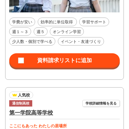
学費が安い
効率的に単位取得
学習サポート
週１～３
週５
オンライン学習
少人数・個別で学べる
イベント・友達づくり
人気校
通信制高校
学校詳細情報を見る
第一学院高等学校
ここにもあった わたしの居場所