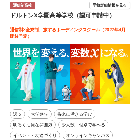
通信制高校
学校詳細情報を見る
ドルトンX学園高等学校（認可申請中）
通信制×全寮制、旅するボーディングスクール（2027年4月
開校予定）
週５
大学進学
将来に活きる学び
明るく活発な雰囲気
少人数・個別で学べる
イベント・友達づくり
オンラインキャンパス