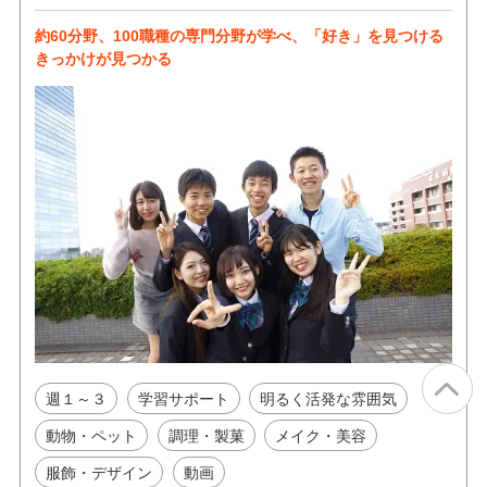
約60分野、100職種の専門分野が学べ、「好き」を見つける
きっかけが見つかる
週１～３
学習サポート
明るく活発な雰囲気
動物・ペット
調理・製菓
メイク・美容
服飾・デザイン
動画