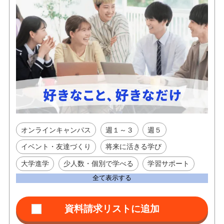
オンラインキャンパス
週１～３
週５
イベント・友達づくり
将来に活きる学び
大学進学
少人数・個別で学べる
学習サポート
全て表示する