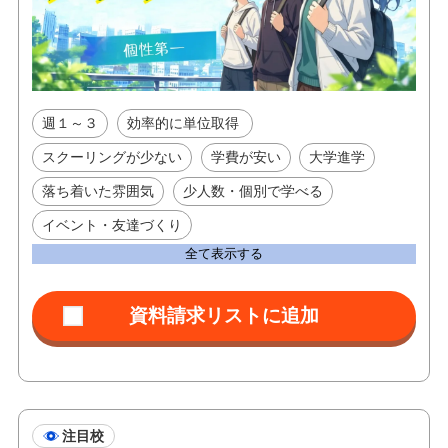
週１～３
効率的に単位取得
スクーリングが少ない
学費が安い
大学進学
落ち着いた雰囲気
少人数・個別で学べる
イベント・友達づくり
全て表示する
注目校