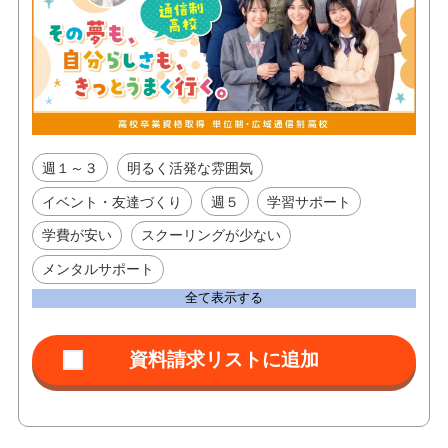
週１～３
明るく活発な雰囲気
イベント・友達づくり
週５
学習サポート
学費が安い
スクーリングが少ない
メンタルサポート
全て表示する