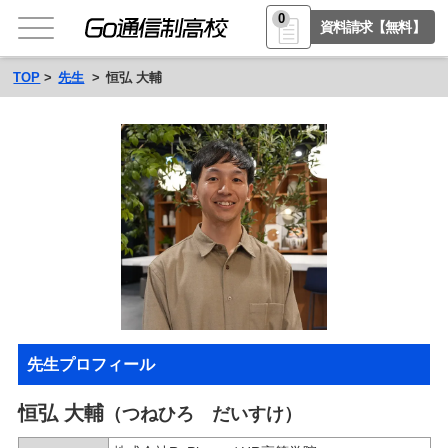
0
資料請求【無料】
TOP
先生
恒弘 大輔
先生プロフィール
恒弘 大輔
（つねひろ だいすけ）