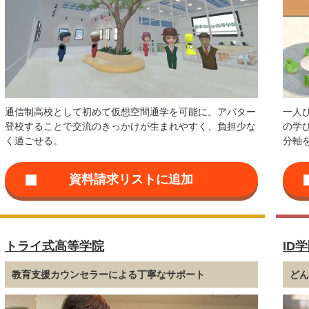
通信制高校として初めて仮想空間通学を可能に。アバター
一人
登校することで交流のきっかけが生まれやすく、負担少な
の学
く過ごせる。
分軸
トライ式高等学院
ID
教育支援カウンセラーによる丁寧なサポート
ど