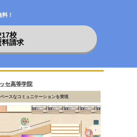
無料！
校
17
校
資料請求
ッセ高等学院
イペースなコミュニケーションを実現