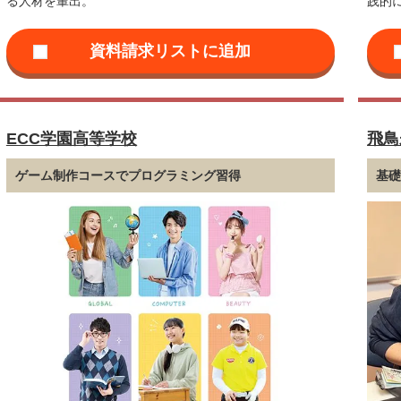
る人材を輩出。
践的
ECC学園高等学校
飛鳥
ゲーム制作コースでプログラミング習得
基