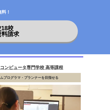
無料！
校
18
校
資料請求
Cコンピュータ専門学校 高等課程
ームプログラマ・プランナーを目指せる