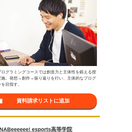
プログラミングコースでは創造力と主体性を鍛える授
実施。発想→創作→振り返りを行い、主体的なプログ
ーを目指す。
NABeeeeee! esports高等学院