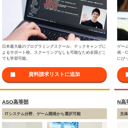
日本最大級のプログラミングスクール、テックキャンプに
ゲー
よるサポート校。スクーリングなしも可能なため全国どこ
画・
でも学習可能。
にぴ
ASO高等部
N高
ITシステム分野、ゲーム開発から選択可能
主