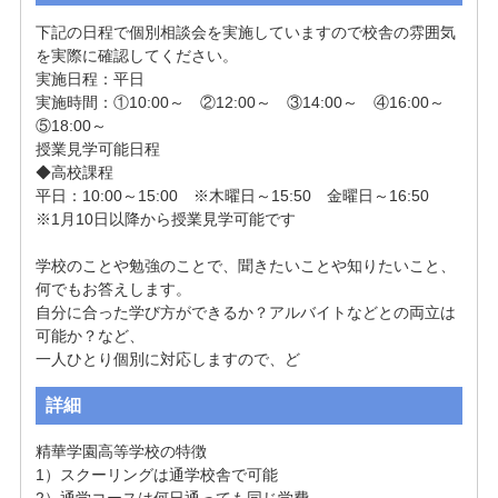
下記の日程で個別相談会を実施していますので校舎の雰囲気
を実際に確認してください。

実施日程：平日

実施時間：①10:00～　②12:00～　③14:00～　④16:00～　
⑤18:00～

授業見学可能日程

◆高校課程

平日：10:00～15:00　※木曜日～15:50　金曜日～16:50

※1月10日以降から授業見学可能です

学校のことや勉強のことで、聞きたいことや知りたいこと、
何でもお答えします。

自分に合った学び方ができるか？アルバイトなどとの両立は
可能か？など、

一人ひとり個別に対応しますので、ど
詳細
精華学園高等学校の特徴

1）スクーリングは通学校舎で可能

2）通学コースは何日通っても同じ学費
