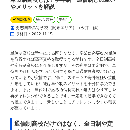
やメリットを解説
PICKUP
単位制高校
学年制
勇志国際高等学校（関東エリア）（今井 修）
取材日：2022.11.15
単位制高校は学年による区分がなく、卒業に必要な74単位
を取得すれば高卒資格を取得できる学校です。全日制高校
や定時制高校にも存在しますが、その利用は限定的で、単
位制の仕組みをフルに活用できるのは通信制高校だけにな
っているのが実情です。特に、スポーツの海外遠征や芸能
活動をしている生徒は単位制のメリットを十分に享受でき
ます。また、単位制である通信制高校の魅力はやり直しや
再チャレンジができることです。一定期間通学できなくて
も挽回できますし、新しいことにチャレンジしやすい環境
が整っています。
通信制高校だけではなく、全日制や定