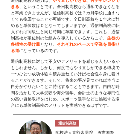
通信制高校の魅力は、
やり直しができる、再チャレンジで
きる
、ということです。全日制高校なら通学できなくなる
と卒業できませんが、通信制高校では３カ月学校に通えな
くても挽回することが可能です。全日制高校を１年次に辞
めると単位数は０となってしまいますが、通信制高校に転
入すれば同級生と同じ時期に卒業できます。これも、通信
制高校が単位制の仕組みを導入しているからこそ、
生徒の
多様性の受け皿
となり、
それぞれのペースで卒業を目指せ
る道
になっているのです。
通信制高校に対して不安やデメリットを感じる人もいるか
もしれません。しかし、何度でもやり直しができる環境で
一つひとつ成功体験を積み重ねていけば社会性を身に着け
ることができます。そして、将来の夢が見つかれば本当に
自分がやりたいことに特化することもできます。自由な時
間を活かして大学受験や海外留学、会計士のような専門性
の高い資格取得をはじめ、スポーツ選手などに挑戦する場
合にも単位制高校のメリットを実感できるはずです。
通信制高校
学校法人青叡舎学院 勇志国際