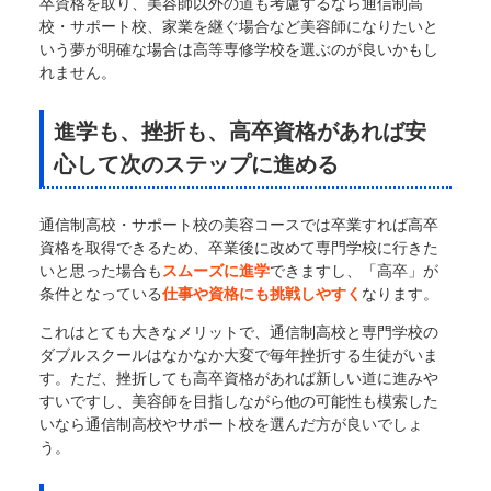
卒資格を取り、美容師以外の道も考慮するなら通信制高
校・サポート校、家業を継ぐ場合など美容師になりたいと
いう夢が明確な場合は高等専修学校を選ぶのが良いかもし
れません。
進学も、挫折も、高卒資格があれば安
心して次のステップに進める
通信制高校・サポート校の美容コースでは卒業すれば高卒
資格を取得できるため、卒業後に改めて専門学校に行きた
いと思った場合も
スムーズに進学
できますし、「高卒」が
条件となっている
仕事や資格にも挑戦しやすく
なります。
これはとても大きなメリットで、通信制高校と専門学校の
ダブルスクールはなかなか大変で毎年挫折する生徒がいま
す。ただ、挫折しても高卒資格があれば新しい道に進みや
すいですし、美容師を目指しながら他の可能性も模索した
いなら通信制高校やサポート校を選んだ方が良いでしょ
う。