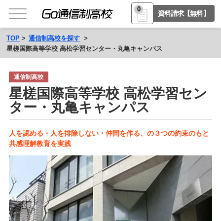
0
資料請求【無料】
TOP
通信制高校を探す
星槎国際高等学校 高松学習センター・丸亀キャンパス
通信制高校
星槎国際高等学校 高松学習セン
ター・丸亀キャンパス
人を認める・人を排除しない・仲間を作る、の３つの約束のもと
共感理解教育を実践