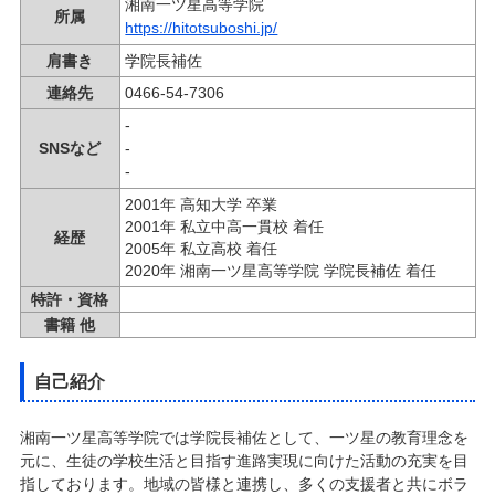
湘南一ツ星高等学院
所属
https://hitotsuboshi.jp/
肩書き
学院長補佐
連絡先
0466-54-7306
-
SNSなど
-
-
2001年 高知大学 卒業
2001年 私立中高一貫校 着任
経歴
2005年 私立高校 着任
2020年 湘南一ツ星高等学院 学院長補佐 着任
特許・資格
書籍 他
自己紹介
湘南一ツ星高等学院では学院長補佐として、一ツ星の教育理念を
元に、生徒の学校生活と目指す進路実現に向けた活動の充実を目
指しております。地域の皆様と連携し、多くの支援者と共にボラ