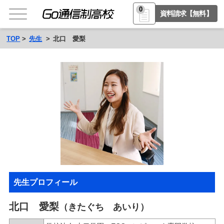
0
資料請求【無料】
TOP
先生
北口 愛梨
先生プロフィール
北口 愛梨
（きたぐち あいり）