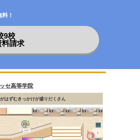
無料！
校
9
校
資料請求
ッセ高等学院
話がはずむきっかけが盛りだくさん