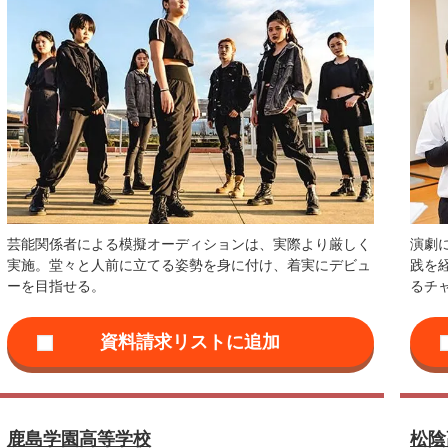
芸能関係者による模擬オーディションは、実際より厳しく
演劇
実施。堂々と人前に立てる姿勢を身に付け、着実にデビュ
践を
ーを目指せる。
るチ
鹿島学園高等学校
松陰