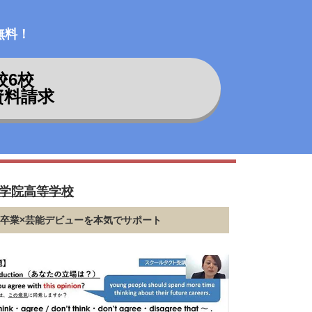
無料！
校
6
校
資料請求
学院高等学校
卒業×芸能デビューを本気でサポート