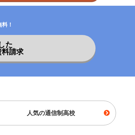
無料！
した
資料請求
人気の通信制高校