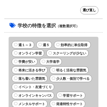
選び直し
学校の特徴を選択
（複数選択可）
週１～３
週５
効率的に単位取得
オンライン学習
スクーリングが少ない
学費が安い
大学進学
将来に活きる学び
明るく活発な雰囲気
落ち着いた雰囲気
少人数・個別で学べる
イベント・友達づくり
オンラインキャンパス
学習サポート
メンタルサポート
発達特性サポート