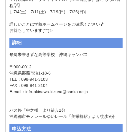
程👇👇

〖7/4(土)　7/11(土)　7/19(日)　7/26(日)〗　

詳しいことは学校ホームページをご確認ください🎵

お待ちしています(^^)✨
詳細
飛鳥未来きずな高等学校　沖縄キャンパス

〒900-0012

沖縄県那覇市泊1-18-6

TEL：098-941-3103

FAX：098-941-3104

E-mail：
info-okinawa-kizuna@sanko.ac.jp
バス停「中之橋」より徒歩2分

沖縄都市モノレールゆいレール「美栄橋駅」より徒歩9分
申込方法