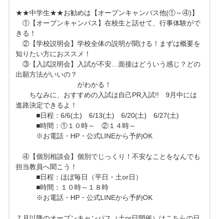
★★中学生★★お勧めは【オープンキャンパス他(①～④)】

　①【オープンキャンパス】在校生と話せて、行事体験がで
きる！

　②【学校説明会】学校全体の説明が聞ける！まずは概要を
知りたい方におススメ！

　③【入試説明会】入試が不安…面接はどういう感じ？どの
出願方法がいいの？

　　　　　　　　　がわかる！

　　ちなみに、おすすめの入試は自己PR入試!!　9月中には
進路決定できるよ！

　　　■日程：6/6(土)　6/13(土)　6/20(土)　6/27(土)　

　　　■時間：①１０時～　②１４時～ 

　　　※お電話・HP・公式LINEから予約OK

　④【個別相談会】個別でじっくり！不安なことをなんでも
担当教員へ聞こう！

　　　■日程：ほぼ毎日（平日・土or日）

　　　■時間：１０時～１８時

　　　※お電話・HP・公式LINEから予約OK

７月以降のオープンキャンパス（土or日開催）はこちらの日