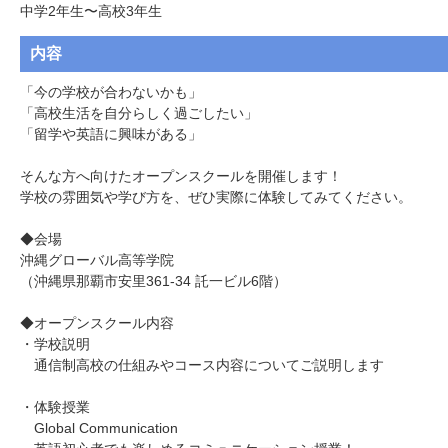
中学2年生〜高校3年生
内容
「今の学校が合わないかも」

「高校生活を自分らしく過ごしたい」

「留学や英語に興味がある」

そんな方へ向けたオープンスクールを開催します！

学校の雰囲気や学び方を、ぜひ実際に体験してみてください。

◆会場

沖縄グローバル高等学院

（沖縄県那覇市安里361-34 託一ビル6階）

◆オープンスクール内容

・学校説明

　通信制高校の仕組みやコース内容についてご説明します

・体験授業

　Global Communication
