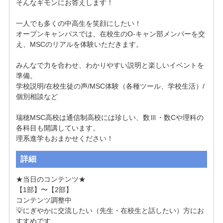
そんなギモンにお答えします！

一人でも多くの中高生を笑顔にしたい！

オープンキャンパスでは、在校生のO-キャン部メンバーを交
え、MSCのリアルを体験いただきます。

みんなで力を合わせ、わかりやすい説明と楽しいイベントを
準備。

学校説明/在校生徒の声/MSC体験（各種ツール、学校生活）/
個別相談など

瑞穂MSC高校は通信制高校には珍しい、数Ⅲ・数Cや理科の
各科目も開講しています。

理系進学もおまかせください！
詳細
★当日のコンテンツ★

【1部】〜【2部】

コンテンツ調整中

💡にぎやかに交流したい（先生・在校生と話したい）方にお
すすめです
