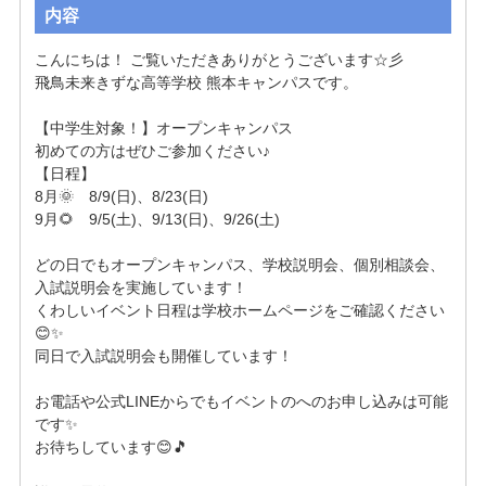
内容
こんにちは！ ご覧いただきありがとうございます☆彡

飛鳥未来きずな高等学校 熊本キャンパスです。

【中学生対象！】オープンキャンパス

初めての方はぜひご参加ください♪

【日程】

8月🌞　8/9(日)、8/23(日)

9月🌻　9/5(土)、9/13(日)、9/26(土)

どの日でもオープンキャンパス、学校説明会、個別相談会、
入試説明会を実施しています！

くわしいイベント日程は学校ホームページをご確認ください
😊✨

同日で入試説明会も開催しています！

お電話や公式LINEからでもイベントのへのお申し込みは可能
です✨

お待ちしています😊🎵
