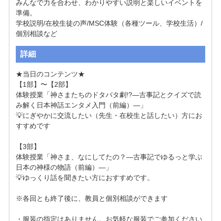
みんなで力を合わせ、わかりやすい説明と楽しいイベントを
準備。

学校説明/在校生徒の声/MSC体験（各種ツール、学校生活）/
個別相談など
詳細
★当日のコンテンツ★

【1部】〜【2部】

体験授業「神さまたちのドタバタ劇!?―古事記とクイズで読
み解く日本神話エンタメ入門（前編）―」

💡にぎやかに交流したい（先生・在校生と話したい）方にお
すすめです

【3部】

体験授業「神さま、なにしてたの？―古事記でゆるっと学ぶ
日本の神様の物語（前編）―」

💡ゆっくり話を聞きたい方におすすめです。

※各回とも終了後に、教員と個別相談ができます

・服装の指定はありません。お気軽な服装でご参加ください
