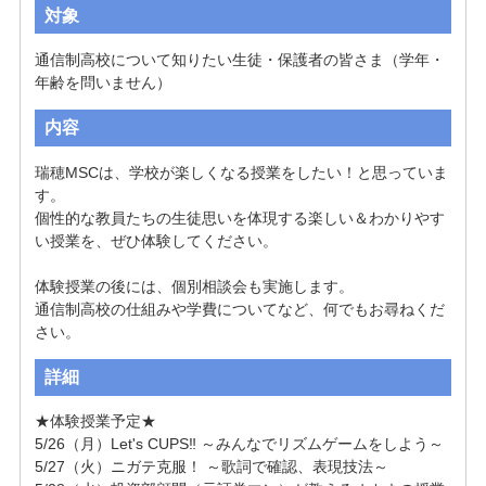
対象
通信制高校について知りたい生徒・保護者の皆さま（学年・
年齢を問いません）
内容
瑞穂MSCは、学校が楽しくなる授業をしたい！と思っていま
す。

個性的な教員たちの生徒思いを体現する楽しい＆わかりやす
い授業を、ぜひ体験してください。

体験授業の後には、個別相談会も実施します。

通信制高校の仕組みや学費についてなど、何でもお尋ねくだ
さい。
詳細
★体験授業予定★

5/26（月）Let's CUPS‼ ～みんなでリズムゲームをしよう～

5/27（火）ニガテ克服！ ～歌詞で確認、表現技法～
