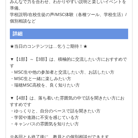
みんなで力を合わせ、わかりやすい説明と楽しいイベントを
準備。

学校説明/在校生徒の声/MSC体験（各種ツール、学校生活）/
個別相談など
詳細
★当日のコンテンツは…乞うご期待！★

▼【1部】～【3部】は、積極的に交流したい方におすすめで
す

・MSC生や他の参加者と交流したい方、お話したい方

・MSC生と一緒に楽しみたい方

・瑞穂MSC高校を、良く知りたい方

▼【4部】は、落ち着いた雰囲気の中で話を聞きたい方にお
すすめです

・ゆっくりと、自分のペースで話を聞きたい方

・学習や進路に不安を感じている方

・キャンパスの雰囲気を知りたい方

※各回とも終了後に、教員との個別相談ができます
