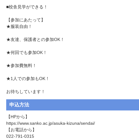
■校舎見学ができる！

【参加にあたって】

★服装自由！

★友達、保護者との参加OK！

★何回でも参加OK！

★参加費無料！

★1人での参加もOK！

申込方法
【HPから】

https://www.sanko.ac.jp/asuka-kizuna/sendai/

【お電話から】

022-791-0315