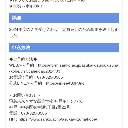
★30分～参加OK！
詳細
2024年度の入学受け入れは、定員充足のため募集を終了しま
した。
申込方法
◆ご予約方法◆

WEBから予約→https://form.sanko.ac.jp/asuka-kizuna/kizuna
-kobe/visit/calendar/2024/03

お電話で予約→078-325-3586

公式LINEから予約→https://lin.ee/tB9P0nc

＜お問い合わせ＞

飛鳥未来きずな高等学校 神戸キャンパス

神戸市中央区御幸通3丁目2番22号

電話：078-325-3586

HP：https://www.sanko.ac.jp/asuka-kizuna/kobe/