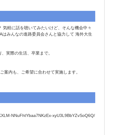
 気軽に話を聴いてみたいけど、そんな機会中々
IAはみんなの進路委員会さんと協力して 海外大生
、実際の生活、卒業まで。

のご案内も、ご希望に合わせて実施します。

vBKXLM-NNuFhtYbaa7NKzEx-xyU3L9BbYZvSoQ6Q/