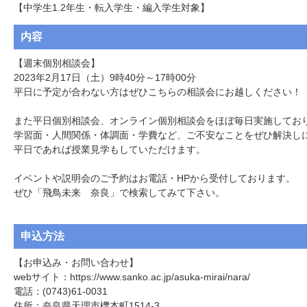
【中学生1.2年生・転入学生・編入学生対象】
内容
【週末個別相談会】

2023年2月17日（土）9時40分～17時00分

平日に予定が合わない方はぜひこちらの相談会にお越しください！

また平日個別相談会、オンライン個別相談会をほぼ毎日実施しており
学習面・人間関係・体調面・学費など、ご不安なことをぜひ解決しに
平日であれば授業見学もしていただけます。

イベントや説明会のご予約はお電話・HPから受付しております。

ぜひ「飛鳥未来　奈良」で検索してみて下さい。

申込方法
【お申込み・お問い合わせ】

webサイト：https://www.sanko.ac.jp/asuka-mirai/nara/

電話：(0743)61-0031

住所：奈良県天理市櫟本町1514-3