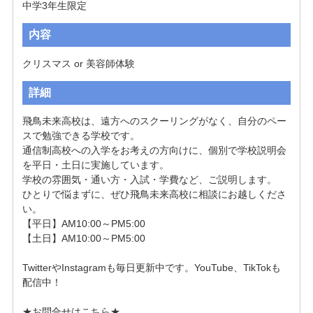
中学3年生限定
内容
クリスマス or 美容師体験
詳細
飛鳥未来高校は、遠方へのスクーリングがなく、自分のペー
スで勉強できる学校です。

通信制高校への入学をお考えの方向けに、個別で学校説明会
を平日・土日に実施しています。

学校の雰囲気・通い方・入試・学費など、ご説明します。

ひとりで悩まずに、ぜひ飛鳥未来高校に相談にお越しくださ
い。

【平日】AM10:00～PM5:00　

【土日】AM10:00～PM5:00

TwitterやInstagramも毎日更新中です。YouTube、TikTokも
配信中！

★お問合せはこちら★
