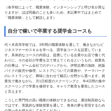
（各学校によって、職業体験、インターンシップと呼び名が異な
りますが、ほぼ同義のことも多いため、本記事中ではまとめて
「職業体験」として解説します）
自分で稼いで卒業する奨学金コースも
代々木高等学校では、3年間の職業体験を通して、働きながらビ
ジネスマナーやスキルを学べる、奨学金コースを設置していま
す。具体的なコースの内容は、提携している企業やお店で働く代
わりに、その会社が学費を立て替えてくれるというもの。就業先
の仕事は、ゲーム会社でのデバッグから、伊勢志摩の漁師、絶版
バイクの販売や修理、レストアについての業務や、テーマパーク
のレストランなど、興味に合わせて幅広い分野から選べます。就
業先で働きながら、月1日程度のスクーリングと、年4日間の集中
スクーリングで学業を修得する、キャリア教育を重視したコース
と言えます。
こうした専門性の高い職業の体験ができるのは、通信制高校なら
ではです。実践的な体験授業を通して、将来の夢を実現するため
の第一歩を踏み出してみてください。