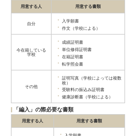
用意する人
用意する書類
入学願書
自分
作文（学校による）
成績証明書
単位修得証明書
今在籍している
学校
在籍証明書
転学照会書
証明写真（学校によっては複数
枚）
その他
受験料の振込み証明書
健康診断書（学校による）
「編入」の際必要な書類
用意する人
用意する書類
入学願書