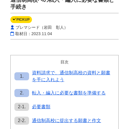
手続き
PICKUP
プレマシード（岩田 彰人）
取材日：2023.11.04
目次
資料請求で、通信制高校の資料と願書
1.
を手に入れよう
2.
転入・編入に必要な書類を準備する
2-1.
必要書類
2-2.
通信制高校に提出する願書と作文