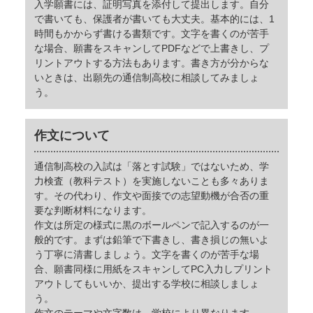
入学願書には、証明写真を添付して提出します。自分
で書いても、保護者が書いても大丈夫。基本的には、1
時間もかからず書ける書類です。文字を書くのが苦手
な場合、願書をスキャンしてPDFなどで上書きし、プ
リントアウトする方法もあります。書き方が分からな
いときは、出願先の通信制高校に相談してみましょ
う。
作文について
通信制高校の入試は「落とす試験」ではないため、学
力検査（教科テスト）を実施しないことも多々ありま
す。その代わり、作文や面接での志望動機が合否の重
要な判断材料になります。
作文は所定の様式に黒のボールペンで記入するのが一
般的です。まずは鉛筆で下書きし、書き損じの無いよ
う丁寧に清書しましょう。文字を書くのが苦手な場
合、願書同様に用紙をスキャンしてPC入力しプリント
アウトしてもいいか、提出する学校に相談しましょ
う。