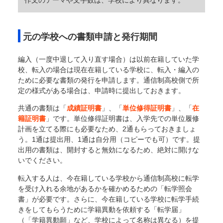
作文のテーマや文字数は、学校により異なります。
元の学校への書類申請と発行期間
編入（一度中退して入り直す場合）は以前在籍していた学
校、転入の場合は現在在籍している学校に、転入・編入の
ために必要な書類の発行を申請します。通信制高校側で所
定の様式がある場合は、申請時に提出しておきます。
共通の書類は「
成績証明書
」、「
単位修得証明書
」、「
在
籍証明書
」です。単位修得証明書は、入学先での単位履修
計画を立てる際にも必要なため、2通もらっておきましょ
う。1通は提出用、1通は自分用（コピーでも可）です。提
出用の書類は、開封すると無効になるため、絶対に開けな
いでください。
転入する人は、今在籍している学校から通信制高校に転学
を受け入れる余地があるかを確かめるための「転学照会
書」が必要です。さらに、今在籍している学校に転学手続
きをしてもらうために学籍異動を依頼する「転学届」
（「学籍異動願」など、学校によって名称は異なる）を提