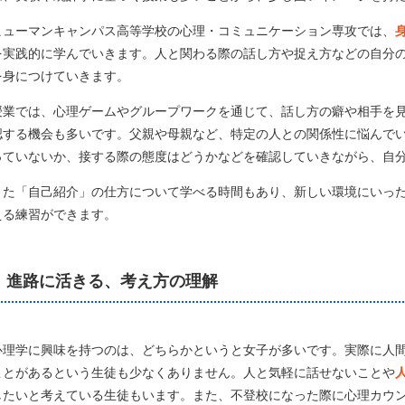
ヒューマンキャンパス高等学校の心理・コミュニケーション専攻では、
を実践的に学んでいきます。人と関わる際の話し方や捉え方などの自分
を身につけていきます。
授業では、心理ゲームやグループワークを通じて、話し方の癖や相手を
認する機会も多いです。父親や母親など、特定の人との関係性に悩んで
っていないか、接する際の態度はどうかなどを確認していきながら、自
また「自己紹介」の仕方について学べる時間もあり、新しい環境にいっ
える練習ができます。
進路に活きる、考え方の理解
心理学に興味を持つのは、どちらかというと女子が多いです。実際に人
ことがあるという生徒も少なくありません。人と気軽に話せないことや
したいと考えている生徒もいます。また、不登校になった際に心理カウ