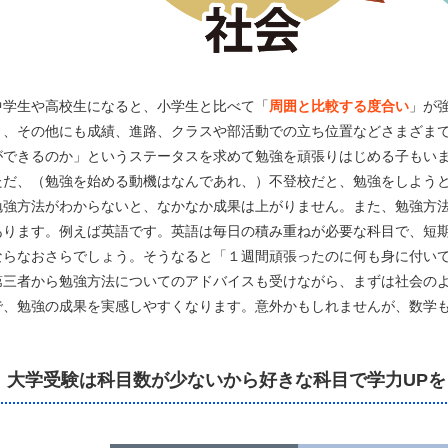
中学生や高校生になると、小学生と比べて「
周囲と比較する度合い
」が
く、その他にも成績、進路、クラスや部活動での立ち位置などさまざま
ができるのか」というステータスを求めて勉強を頑張りはじめる子もい
ただ、（勉強を始める動機はなんであれ、）不登校だと、勉強をしよう
勉強方法がわからないと、なかなか成果は上がりません。また、勉強方
あります。例えば英語です。英語は毎日の積み重ねが必要な科目で、短
ならなおさらでしょう。そうなると「１週間頑張ったのに何も身に付い
第三者から勉強方法についてのアドバイスも受けながら、まずは社会の
で、勉強の成果を実感しやすくなります。意外かもしれませんが、数学
大学受験は科目数が少ないから好きな科目で学力UPを