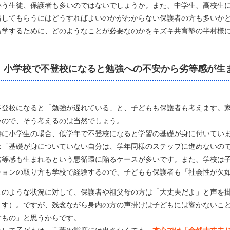
いう生徒、保護者も多いのではないでしょうか。また、中学生、高校生
出してもらうにはどうすればよいのかがわからない保護者の方も多いか
進学するために、どのようなことが必要なのかをキズキ共育塾の半村様
小学校で不登校になると勉強への不安から劣等感が生
不登校になると「勉強が遅れている」と、子どもも保護者も考えます。
いので、そう考えるのは当然でしょう。
特に小学生の場合、低学年で不登校になると学習の基礎が身に付いてい
は「基礎が身についていない自分は、学年同様のステップに進めないの
劣等感も生まれるという悪循環に陥るケースが多いです。また、学校は
ションの取り方も学校で経験するので、子どもも保護者も「社会性が欠
このような状況に対して、保護者や祖父母の方は「大丈夫だよ」と声を
ます）。ですが、残念ながら身内の方の声掛けは子どもには響かないこ
すもの」と思うからです。