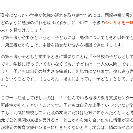
不登校になった小学生が勉強の遅れを取り戻すためには、両親や祖父母
「どのように勉強の遅れを取り戻すか」について、今後の
シナリオを一
い人）を見つけましょう。
なぜ第三者が必要かというと、子どもには、勉強についてもそれ以外で
す。第三者だからこそ、本音を話せたり悩みを相談できたりします。
その第三者が子どもと接するときに重要なことは「不登校の子どもとし
とです。学校に行っていてもいなくても、子どもは「一人の人間」です
扱うと、子どもは自分の無力さを痛感し、無気力になります。少し違う
う」ということです。（もちろん、場面によっては「子ども」として、
ます）
ここで一つ注意してほしいのは、「『住んでいる地域の教育支援センタ
る可能性がある」ということです。子どもは自分が上手くいっていない
しても、元気に登校していた頃の友達にだけは絶対に知られたくないと
地元で公的機関の支援を受けると、どこかから知り合いたちに情報が回
もが地元の教育支援センターに行きたくないと言う場合は、隣の市や県