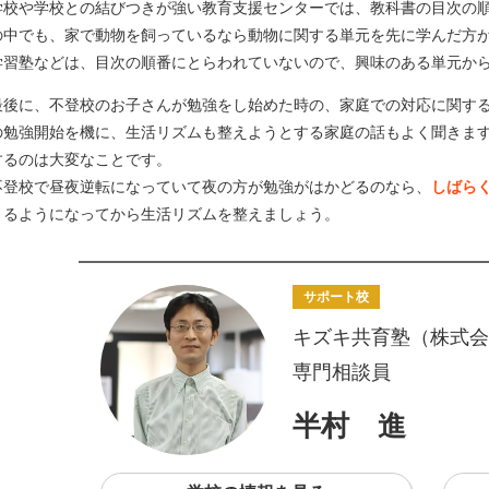
学校や学校との結びつきが強い教育支援センターでは、教科書の目次の
の中でも、家で動物を飼っているなら動物に関する単元を先に学んだ方
学習塾などは、目次の順番にとらわれていないので、興味のある単元か
最後に、不登校のお子さんが勉強をし始めた時の、家庭での対応に関す
の勉強開始を機に、生活リズムも整えようとする家庭の話もよく聞きま
するのは大変なことです。
不登校で昼夜逆転になっていて夜の方が勉強がはかどるのなら、
しばら
きるようになってから生活リズムを整えましょう。
サポート校
キズキ共育塾（株式会
専門相談員
半村 進