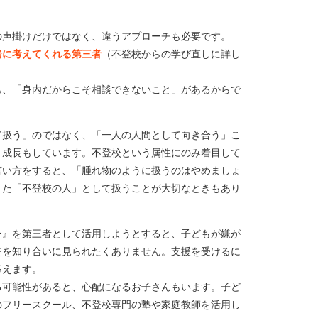
の声掛けだけではなく、違うアプローチも必要です。
緒に考えてくれる第三者
（不登校からの学び直しに詳し
も、「身内だからこそ相談できないこと」があるからで
て扱う」のではなく、「一人の人間として向き合う」こ
。成長もしています。不登校という属性にのみ着目して
言い方をすると、「腫れ物のように扱うのはやめましょ
また「不登校の人」として扱うことが大切なときもあり
ー』を第三者として活用しようとすると、子どもが嫌が
姿を知り合いに見られたくありません。支援を受けるに
考えます。
る可能性があると、心配になるお子さんもいます。子ど
のフリースクール、不登校専門の塾や家庭教師を活用し