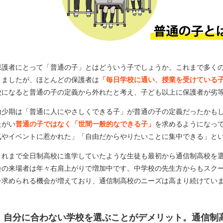
保護者にとって「普通の子」とはどういう子でしょうか。これまで多く
きましたが、ほとんどの保護者は
「毎日学校に通い、授業を受けている
校になると普通の子の定義から外れたと考え、子ども以上に保護者が劣
幼少期は「普通に人にやさしくできる子」が普通の子の定義だったかも
たがい
普通の子ではなく「世間一般的なできる子」
を求めるようになっ
気やイベントに惹かれた」「自由だからやりたいことに集中できる」と
これまで全日制高校に進学していたような生徒も最初から通信制高校を
会の来場者は年々右肩上がりで増加中です。中学校の先生方からもスク
を求められる機会が増えており、通信制高校のニーズは高まり続けてい
自分に合わない学校を選ぶことがデメリット。通信制