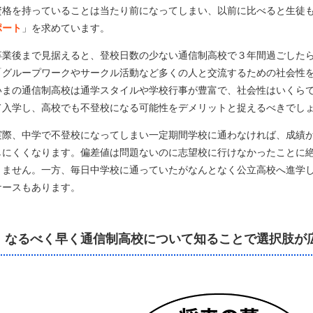
資格を持っていることは当たり前になってしまい、以前に比べると生徒
ポート
」を求めています。
卒業後まで見据えると、登校日数の少ない通信制高校で３年間過ごした
「グループワークやサークル活動など多くの人と交流するための社会性
いまの通信制高校は通学スタイルや学校行事が豊富で、社会性はいくら
て入学し、高校でも不登校になる可能性をデメリットと捉えるべきでし
実際、中学で不登校になってしまい一定期間学校に通わなければ、成績
しにくくなります。偏差値は問題ないのに志望校に行けなかったことに
りません。一方、毎日中学校に通っていたがなんとなく公立高校へ進学
ケースもあります。
なるべく早く通信制高校について知ることで選択肢が