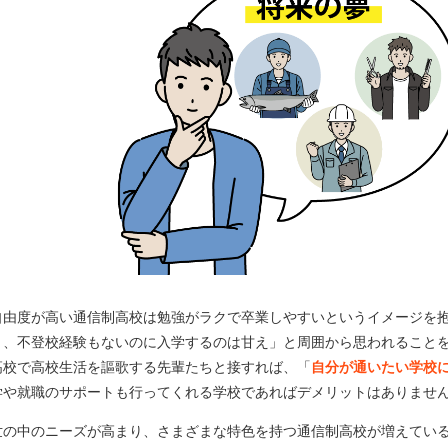
自由度が高い通信制高校は勉強がラクで卒業しやすいというイメージを
り、不登校経験もないのに入学するのは甘え」と周囲から思われること
高校で高校生活を謳歌する先輩たちと接すれば、「
自分が通いたい学校
学や就職のサポートも行ってくれる学校であればデメリットはありませ
世の中のニーズが高まり、さまざまな特色を持つ通信制高校が増えてい