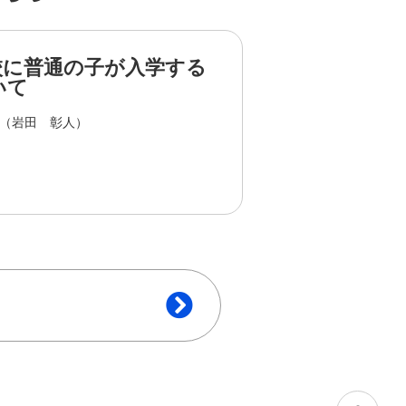
校に普通の子が入学する
いて
（岩田 彰人）