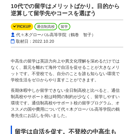
10代での留学はメリットばかり。目的から
逆算して留学先やコースを選ぼう
PICKUP
通信制高校
留学
代々木グローバル高等学院（鶴巻 智子）
取材日：2022.10.20
中高生の留学は英語力向上や異文化理解を深めるだけでは
なく、親元を離れて海外で自活を促せることが大きなメリ
ットです。不登校でも、自分のことを誰も知らない環境で
学校生活をゼロからやり直すことができます。
長期休暇中しか留学できない全日制高校と比べると、通信
制高校やサポート校は時間の制約が少なく、留学しやすい
環境です。通信制高校やサポート校の留学プログラム、オ
ススメの国や費用について代々木グローバル高等学院の鶴
巻先生にお話しを伺いました。
留学は自活を促す。不登校の中高生も