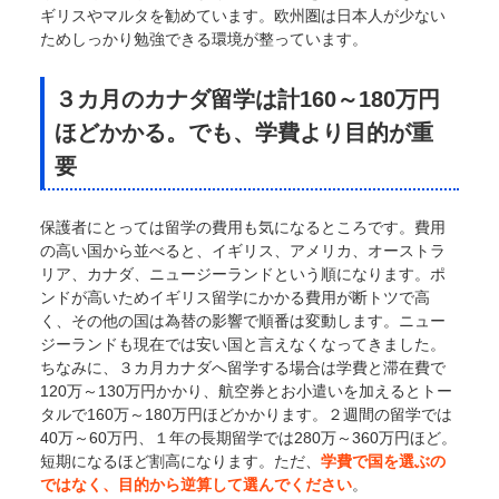
ギリスやマルタを勧めています。欧州圏は日本人が少ない
ためしっかり勉強できる環境が整っています。
３カ月のカナダ留学は計160～180万円
ほどかかる。でも、学費より目的が重
要
保護者にとっては留学の費用も気になるところです。費用
の高い国から並べると、イギリス、アメリカ、オーストラ
リア、カナダ、ニュージーランドという順になります。ポ
ンドが高いためイギリス留学にかかる費用が断トツで高
く、その他の国は為替の影響で順番は変動します。ニュー
ジーランドも現在では安い国と言えなくなってきました。
ちなみに、３カ月カナダへ留学する場合は学費と滞在費で
120万～130万円かかり、航空券とお小遣いを加えるとトー
タルで160万～180万円ほどかかります。２週間の留学では
40万～60万円、１年の長期留学では280万～360万円ほど。
短期になるほど割高になります。ただ、
学費で国を選ぶの
ではなく、目的から逆算して選んでください
。