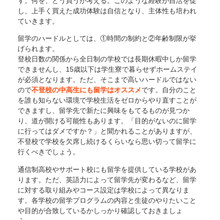
す。何を、どう買うか考える。このような経験が自活を促
し、上手く買えた成功体験は自信となり、主体性も培われ
ていきます。
留学のハードルとしては、①時間の制約と②年齢制限が挙
げられます。
登校日数の関係から全日制の学校では長期休暇中しか留学
できませんし、15歳以下は学生寮で暮らせずホームステイ
が必須となります。ただ、そこまで高いハードルではない
ので
不登校の中高生にも留学はオススメ
です。自分のこと
を誰も知らない環境で学校生活をゼロからやり直すことが
できますし、留学先で新たに興味をもてるものが見つか
り、道が開ける可能性もあります。「目的がないのに留学
に行ってはダメですか？」と聞かれることがありますが、
不登校で学校を欠席し続けるくらいなら思い切って留学に
行くべきでしょう。
通信制高校やサポート校にも留学を提供している学校があ
ります。ただ、英語力によって留学先が変わるなど、留学
に対する取り組みやコース設定は学校によって異なりま
す。各学校の留学プログラムの内容と生徒のやりたいこと
や目的が合致しているかしっかり確認しておきましょ