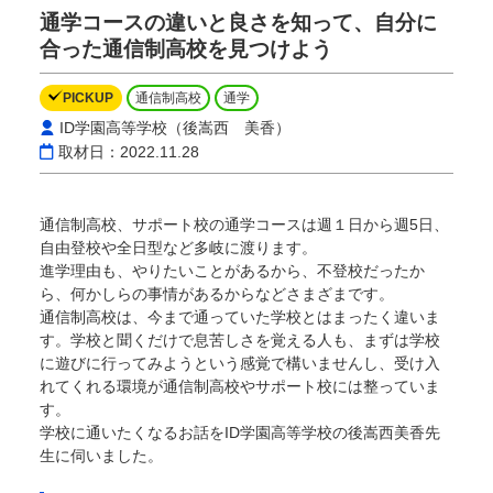
通学コースの違いと良さを知って、自分に
合った通信制高校を見つけよう
PICKUP
通信制高校
通学
ID学園高等学校（後嵩西 美香）
取材日：2022.11.28
通信制高校、サポート校の通学コースは週１日から週5日、
自由登校や全日型など多岐に渡ります。
進学理由も、やりたいことがあるから、不登校だったか
ら、何かしらの事情があるからなどさまざまです。
通信制高校は、今まで通っていた学校とはまったく違いま
す。学校と聞くだけで息苦しさを覚える人も、まずは学校
に遊びに行ってみようという感覚で構いませんし、受け入
れてくれる環境が通信制高校やサポート校には整っていま
す。
学校に通いたくなるお話をID学園高等学校の後嵩西美香先
生に伺いました。