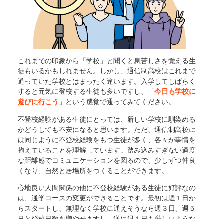
これまでの印象から「学校」と聞くと息苦しさを覚える生
徒もいるかもしれません。しかし、通信制高校はこれまで
通っていた学校とはまったく違います。入学してしばらく
すると元気に登校する生徒も多いですし、「
今日も学校に
遊びに行こう
」という感覚で通ってみてください。
不登校経験がある生徒にとっては、新しい学校に馴染める
かどうしても不安になると思います。ただ、通信制高校に
は同じように不登校経験をもつ生徒が多く、各々が事情を
抱えていることを理解しています。踏み込みすぎない適度
な距離感でコミュニケーションを図るので、少しずつ仲良
くなり、自然と居場所をつくることができます。
心地良い人間関係の他に不登校経験がある生徒に好評なの
は、通学コースの変更ができることです。最初は週１日か
らスタートし、無理なく学校に通えそうなら週３日、週５
日と登校日数を増やせますし、逆に週１日も厳しいような