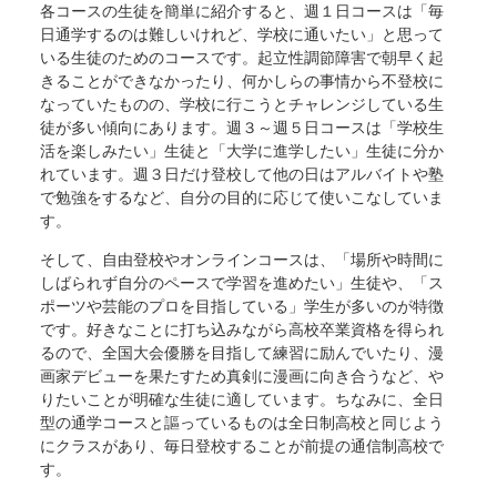
各コースの生徒を簡単に紹介すると、週１日コースは「毎
日通学するのは難しいけれど、学校に通いたい」と思って
いる生徒のためのコースです。起立性調節障害で朝早く起
きることができなかったり、何かしらの事情から不登校に
なっていたものの、学校に行こうとチャレンジしている生
徒が多い傾向にあります。週３～週５日コースは「学校生
活を楽しみたい」生徒と「大学に進学したい」生徒に分か
れています。週３日だけ登校して他の日はアルバイトや塾
で勉強をするなど、自分の目的に応じて使いこなしていま
す。
そして、自由登校やオンラインコースは、「場所や時間に
しばられず自分のペースで学習を進めたい」生徒や、「ス
ポーツや芸能のプロを目指している」学生が多いのが特徴
です。好きなことに打ち込みながら高校卒業資格を得られ
るので、全国大会優勝を目指して練習に励んでいたり、漫
画家デビューを果たすため真剣に漫画に向き合うなど、や
りたいことが明確な生徒に適しています。ちなみに、全日
型の通学コースと謳っているものは全日制高校と同じよう
にクラスがあり、毎日登校することが前提の通信制高校で
す。