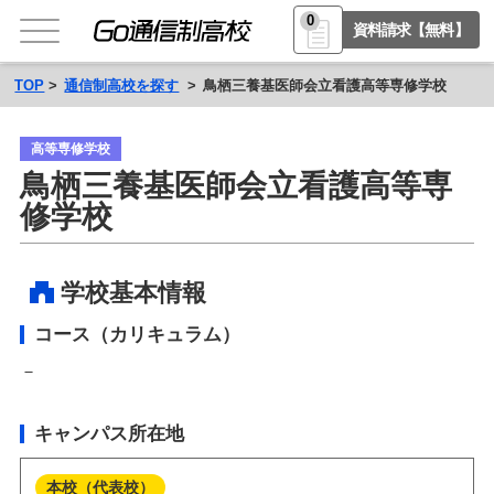
0
資料請求【無料】
TOP
通信制高校を探す
鳥栖三養基医師会立看護高等専修学校
高等専修学校
鳥栖三養基医師会立看護高等専
修学校
学校基本情報
コース（カリキュラム）
－
キャンパス所在地
本校（代表校）