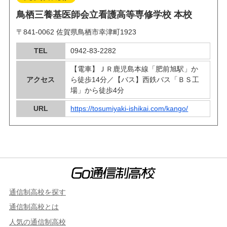
鳥栖三養基医師会立看護高等専修学校 本校
〒841-0062 佐賀県鳥栖市幸津町1923
TEL
0942-83-2282
【電車】ＪＲ鹿児島本線「肥前旭駅」か
アクセス
ら徒歩14分／【バス】西鉄バス「ＢＳ工
場」から徒歩4分
URL
https://tosumiyaki-ishikai.com/kango/
通信制高校を探す
通信制高校とは
人気の通信制高校