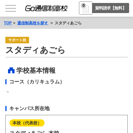
0
資料請求【無料】
TOP
通信制高校を探す
スタディあごら
サポート校
スタディあごら
学校基本情報
コース（カリキュラム）
－
キャンパス所在地
本校（代表校）