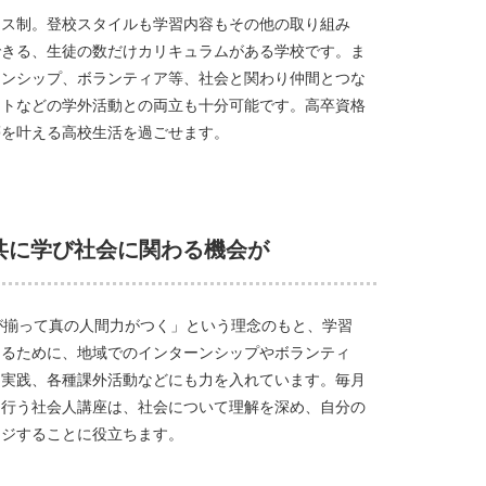
クス制。登校スタイルも学習内容もその他の取り組み
できる、生徒の数だけカリキュラムがある学校です。ま
ーンシップ、ボランティア等、社会と関わり仲間とつな
イトなどの学外活動との両立も十分可能です。高卒資格
夢を叶える高校生活を過ごせます。
共に学び社会に関わる機会が
が揃って真の人間力がつく」という理念のもと、学習
知るために、地域でのインターンシップやボランティ
ス実践、各種課外活動などにも力を入れています。毎月
て行う社会人講座は、社会について理解を深め、自分の
ージすることに役立ちます。