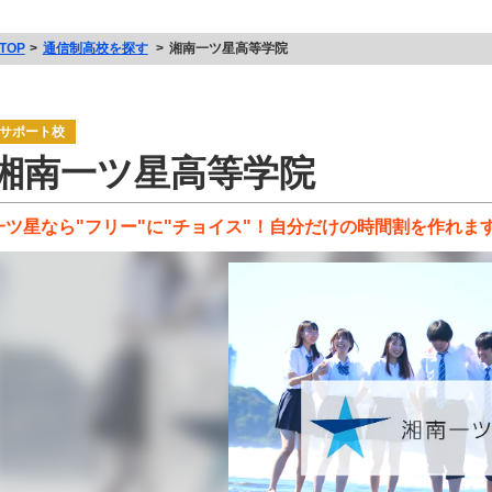
TOP
通信制高校を探す
湘南一ツ星高等学院
サポート校
湘南一ツ星高等学院
一ツ星なら"フリー"に"チョイス"！自分だけの時間割を作れま