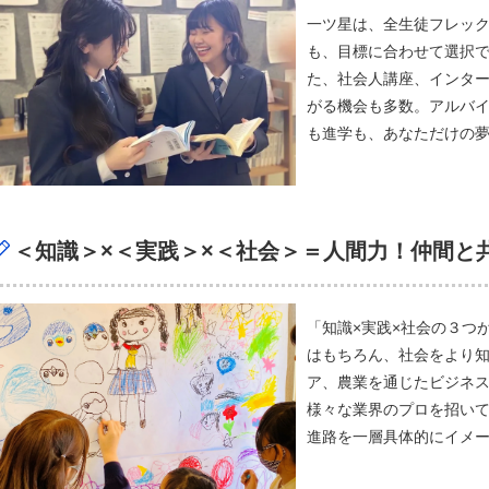
一ツ星は、全生徒フレッ
も、目標に合わせて選択
た、社会人講座、インタ
がる機会も多数。アルバ
も進学も、あなただけの
＜知識＞×＜実践＞×＜社会＞＝人間力！仲間と
「知識×実践×社会の３つ
はもちろん、社会をより
ア、農業を通じたビジネ
様々な業界のプロを招い
進路を一層具体的にイメ