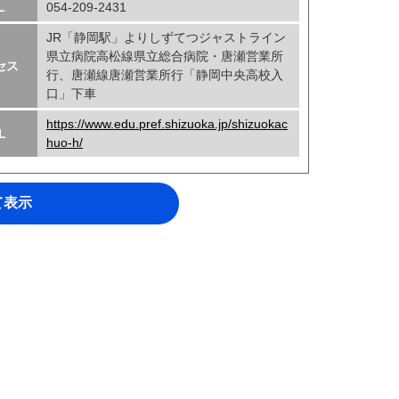
L
054-209-2431
JR「静岡駅」よりしずてつジャストライン
県立病院高松線県立総合病院・唐瀬営業所
セス
行、唐瀬線唐瀬営業所行「静岡中央高校入
口」下車
https://www.edu.pref.shizuoka.jp/shizuokac
L
huo-h/
て表示