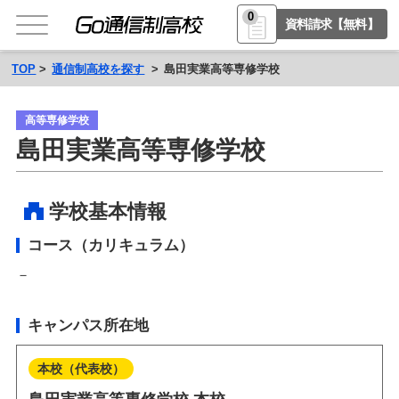
0
資料請求【無料】
TOP
通信制高校を探す
島田実業高等専修学校
高等専修学校
島田実業高等専修学校
学校基本情報
コース（カリキュラム）
－
キャンパス所在地
本校（代表校）