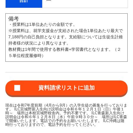
合計
―
備考
・授業料は1単位あたりの金額です。
※授業料は、就学支援金が支給された場合1単位あたり最大で
7,188円の自己負担となります。支給額については生徒生計維
持者様の状況により異なります。
教材費は1年間で使用する教科書+学習書代となります。（２
５単位程度履修時）
現在は令和7年度前期（4月から9月）の入学生徒の募集を行っておりま
す。 ILC宮城野新入生向け説明会は令和６年１２月１日（日）午後１
時～ 場所は本校宮城野校舎内。予約不要です。 ILC青森新入生向け
説明会は令和６年１２月８日（水）午前９時３０分～ 場所はILC青森
で開催いたします。電話での予約をお願いいたします。 ILC沖縄は随
時行っておりますので、電話予約を行ってください。