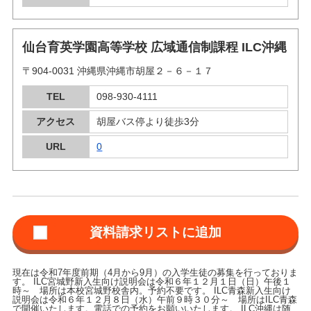
仙台育英学園高等学校 広域通信制課程 ILC沖縄
〒904-0031 沖縄県沖縄市胡屋２－６－１７
TEL
098-930-4111
アクセス
胡屋バス停より徒歩3分
URL
0
現在は令和7年度前期（4月から9月）の入学生徒の募集を行っておりま
す。 ILC宮城野新入生向け説明会は令和６年１２月１日（日）午後１
時～ 場所は本校宮城野校舎内。予約不要です。 ILC青森新入生向け
説明会は令和６年１２月８日（水）午前９時３０分～ 場所はILC青森
で開催いたします。電話での予約をお願いいたします。 ILC沖縄は随