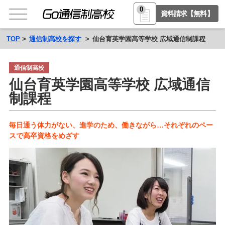
0
資料請求【無料】
TOP
通信制高校を探す
仙台育英学園高等学校 広域通信制課程
通信制高校
仙台育英学園高等学校 広域通信
制課程
毎日通う体力がない、進学のため、働きながら…それぞれのペー
スで高卒資格をめざす