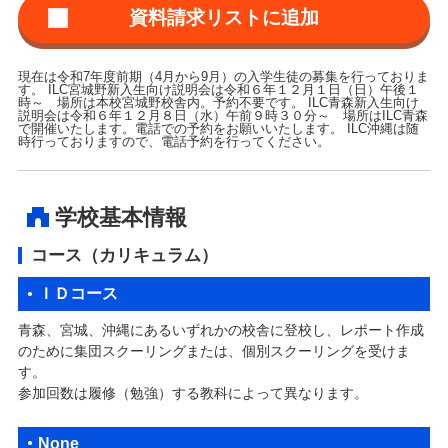
現在は令和7年度前期（4月から9月）の入学生徒の募集を行っておりま
す。 ILC宮城野新入生向け説明会は令和６年１２月１日（日）午後１
時～ 場所は本校宮城野校舎内。予約不要です。 ILC青森新入生向け
説明会は令和６年１２月８日（水）午前９時３０分～ 場所はILC青森
で開催いたします。電話での予約をお願いいたします。 ILC沖縄は随
時行っておりますので、電話予約を行ってください。
学校基本情報
コース（カリキュラム）
ＩＤコース
青森、宮城、沖縄にあるいずれかの校舎に登校し、レポート作成
のために集団スクーリングまたは、個別スクーリングを受けま
す。
参加回数は履修（勉強）する教科によって異なります。
None