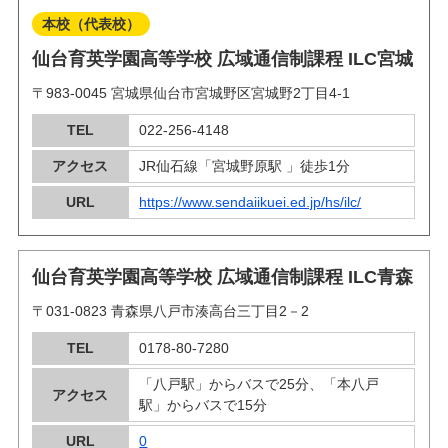
本校（代表校）
仙台育英学園高等学校 広域通信制課程 ILC宮城
〒983-0045 宮城県仙台市宮城野区宮城野2丁目4-1
TEL
022-256-4148
アクセス
JR仙石線「宮城野原駅 」徒歩1分
URL
https://www.sendaiikuei.ed.jp/hs/ilc/
仙台育英学園高等学校 広域通信制課程 ILC青森
〒031-0823 青森県八戸市湊高台三丁目2－2
TEL
0178-80-7280
「八戸駅」からバスで25分、「本八戸
アクセス
駅」からバスで15分
URL
0