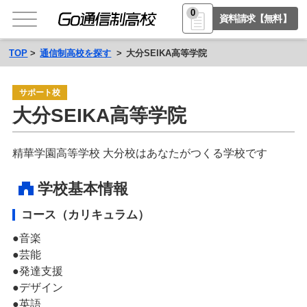
0
資料請求【無料】
TOP
通信制高校を探す
大分SEIKA高等学院
サポート校
大分SEIKA高等学院
精華学園高等学校 大分校はあなたがつくる学校です
学校基本情報
コース（カリキュラム）
音楽
芸能
発達支援
デザイン
英語