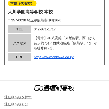
本校（代表校）
大川学園高等学校 本校
〒357-0038 埼玉県飯能市仲町16-8
TEL
042-971-1717
【電車】JR八高線「東飯能駅」西口から
アクセス
徒歩約7分／西武池袋線「飯能駅」北口か
ら徒歩約2分。
URL
https://www.ohkawa.ed.jp/
通信制高校を探す
通信制高校とは