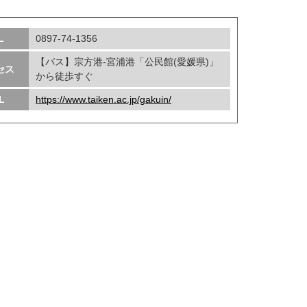
L
0897-74-1356
【バス】宗方港-宮浦港「公民館(愛媛県)」
セス
から徒歩すぐ
L
https://www.taiken.ac.jp/gakuin/