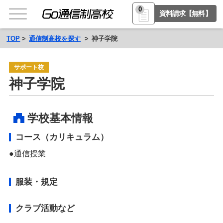
0
資料請求【無料】
TOP
通信制高校を探す
神子学院
サポート校
神子学院
学校基本情報
コース（カリキュラム）
通信授業
服装・規定
クラブ活動など