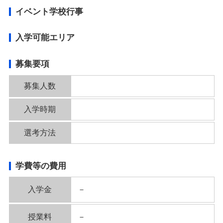
イベント学校行事
入学可能エリア
募集要項
募集人数
入学時期
選考方法
学費等の費用
入学金
－
授業料
－