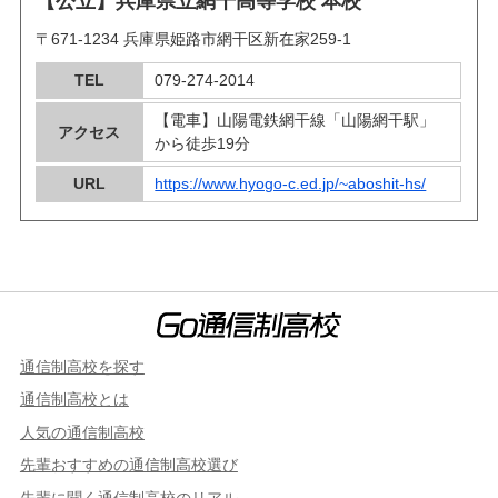
【公立】兵庫県立網干高等学校 本校
〒671-1234 兵庫県姫路市網干区新在家259-1
TEL
079-274-2014
【電車】山陽電鉄網干線「山陽網干駅」
アクセス
から徒歩19分
URL
https://www.hyogo-c.ed.jp/~aboshit-hs/
通信制高校を探す
通信制高校とは
人気の通信制高校
先輩おすすめの通信制高校選び
先輩に聞く通信制高校のリアル