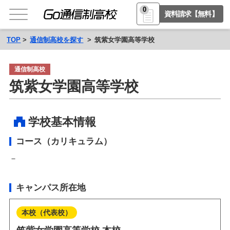
0
資料請求【無料】
TOP
通信制高校を探す
筑紫女学園高等学校
通信制高校
筑紫女学園高等学校
学校基本情報
コース（カリキュラム）
－
キャンパス所在地
本校（代表校）