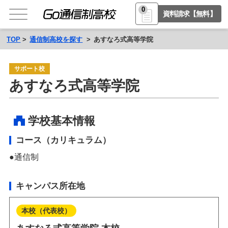
0
資料請求【無料】
TOP
通信制高校を探す
あすなろ式高等学院
サポート校
あすなろ式高等学院
学校基本情報
コース（カリキュラム）
通信制
キャンパス所在地
本校（代表校）